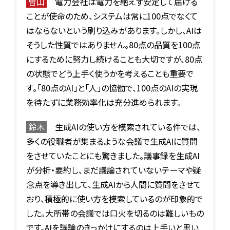
曽山
電力会社は電力を絶えず安定して届ける
ことが使命のため、システムは常に100点でなくて
はならないという刷り込みがあります。しかし、AIは
そうした性質ではありません。80点の品質を100点
にするために努力し続けることも大切ですが、80点
の状態でどう上手く使うかを考えることも重要で
す。「80点のAI」と「人」の協働で、100点のAIの実現
を待たずに業務効率化は充分進められます。
鈴木
生成AIの使い方を模索されている件では、
多くの役職者が集まるような会議で生成AIに質問
をさせていたことにも驚きました。議事録を生成AI
が分析・要約し、まだ議論されていないテーマや疑
念点を導き出して、生成AIから人間に質問をさせて
おり、積極的に使い方を模索しているのが印象的で
した。大所帯の会議では口火を切るのは難しいもの
です。AIを議論のきっかけにするのは上手いと思い