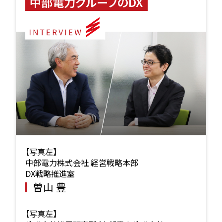
中部電力グループのDX
【写真左】
中部電力株式会社 経営戦略本部
DX戦略推進室
曽山 豊
【写真左】