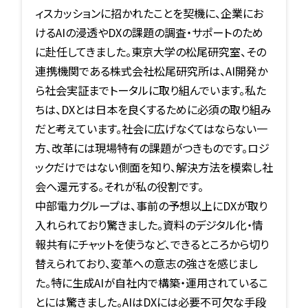
ィスカッションに招かれたことを契機に、企業にお
けるAIの浸透やDXの課題の調査・サポートのため
に赴任してきました。東京大学の松尾研究室、その
連携機関である株式会社松尾研究所は、AI開発か
ら社会実証までトータルに取り組んでいます。私た
ちは、DXとは日本を良くするために必須の取り組み
だと考えています。社会に広げなくてはならない一
方、改革には現場特有の課題がつきものです。ロジ
ックだけではない側面を知り、解決方法を模索し社
会へ還元する。それが私の役割です。
中部電力グループは、事前の予想以上にDXが取り
入れられており驚きました。資料のデジタル化・情
報共有にチャットを使うなど、できるところから切り
替えられており、変革への意志の強さを感じまし
た。特に生成AIが自社内で構築・運用されているこ
とには驚きました。AIはDXには必要不可欠な手段