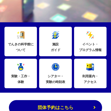
でんきの科学館に
施設
イベント・
ついて
ガイド
プログラム情報
実験・工作・
シアター・
利用案内・
体験
実験の時刻表
アクセス
団体予約はこちら