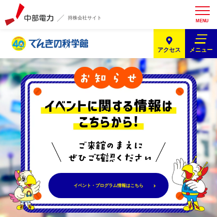
持株会社サイト
MENU
メニュー
アクセス
で
ん
き
の
科
学
館
イベント・プログラム情報はこちら