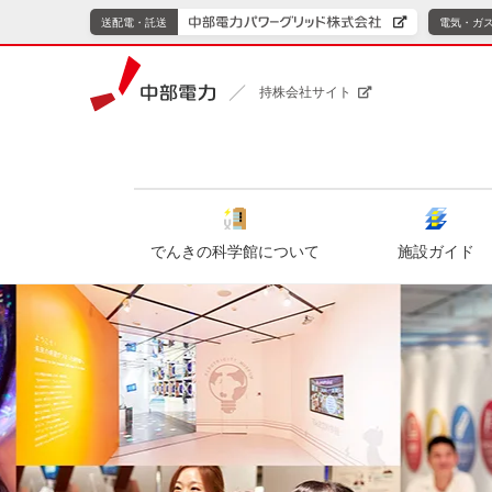
送配電・託送
電気・ガ
持株会社サイト
でんきの科学館について
施設ガイド