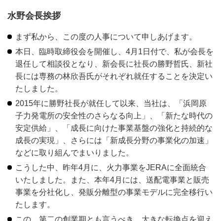
水野会長挨拶
まず私から、この度の人事について申しあげます。
本日、臨時取締役会を開催し、4月1日付で、私が会長を
退任して相談役となり、新会長に社長の勝野哲氏、新社
長には専務の林欣吾氏がそれぞれ就任することを決定い
たしました。
2015年に勝野社長が就任して以来、当社は、「浜岡原
子力発電所の安全性のさらなる向上」、「新たな時代の
安定供給」、「成長に向けた事業基盤の強化と持続的な
成長の実現」、さらには「新成長分野の事業化の加速」
などに取り組んでまいりました。
こうした中、昨年4月に、火力事業をJERAに全面統合
いたしました。また、本年4月には、送配電事業と販売
事業を分社化し、発販分離型の事業モデルに完全移行い
たします。
この、第二の創業期とも言うべき、大きな転換点を迎え