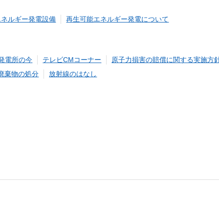
しいウィンドウを開きます）
エネルギー発電設備
再生可能エネルギー発電について
力発電所の今
テレビCMコーナー
原子力損害の賠償に関する実施方
廃棄物の処分
放射線のはなし