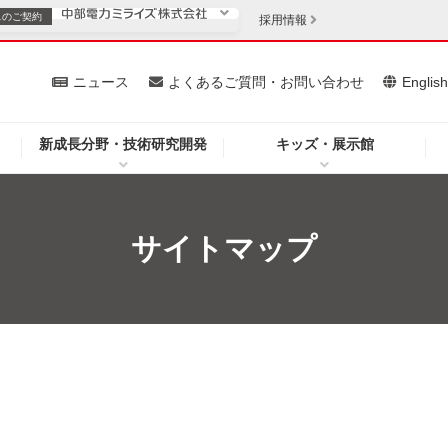
スの
ご契約
採用情報
いて
ニュース
よくあるご質問・お問い合わせ
Englis
新成長分野・技術研究開発
キッズ・展示館
お客さま
安定供給
法人のお客さま
・低コスト化
企業情報
サイトマップ
を開きます）
（新しいウィンドウを開きます）
質問・お問い合わせ