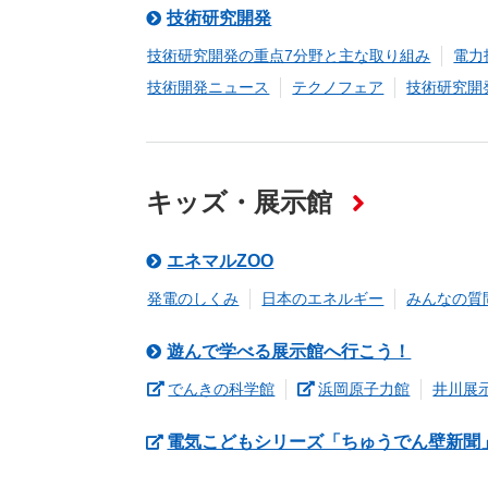
技術研究開発
技術研究開発の重点7分野と主な取り組み
電力
技術開発ニュース
テクノフェア
技術研究開
キッズ・展示館
エネマルZOO
発電のしくみ
⽇本のエネルギー
みんなの質
遊んで学べる展示館へ行こう！
（新しいウィンドウを開きます
（新しいウ
でんきの科学館
浜岡原子力館
井川展
電気こどもシリーズ「ちゅうでん壁新聞