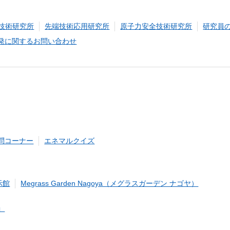
技術研究所
先端技術応用研究所
原子力安全技術研究所
研究員
発に関するお問い合わせ
問コーナー
エネマルクイズ
）
ィンドウを開きます）
示館
Megrass Garden Nagoya（メグラスガーデン ナゴヤ）
」
（新しいウィンドウを開きます）