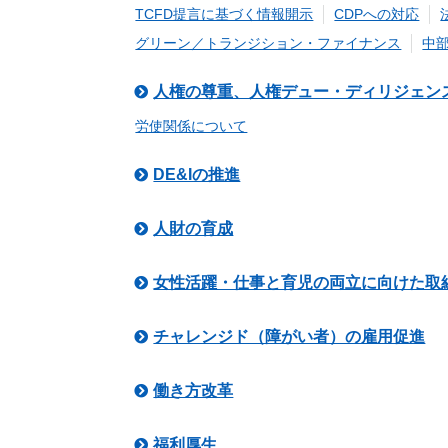
TCFD提言に基づく情報開示
CDPへの対応
グリーン／トランジション・ファイナンス
中
人権の尊重、人権デュー・ディリジェン
労使関係について
DE&Iの推進
人財の育成
女性活躍・仕事と育児の両立に向けた取
チャレンジド（障がい者）の雇用促進
働き方改革
福利厚生