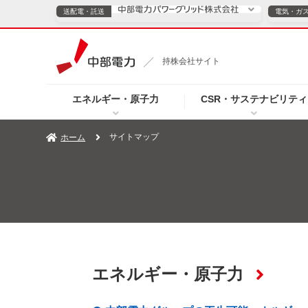
送配電・託送
電気・ガ
送配電・託送につ
持株会社サイト
電気・ガスのご契約
エネルギー・原子力
CSR・サステナビリティ
TOPページへ
TOPページへ
ご案内
個人の
サイトマップ
ホーム
サービス・ソリューション
企業情報
効率化
（新しいウィンドウを開きます）
（新しいウィンドウ
プレスリリース
お知らせ
よくあるご
エネルギー・原子力