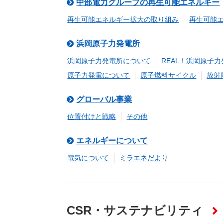
中部電力グループの再生可能エネルギー
（新しいウィンドウを開きます）
（新
ニュース
よくあるご質問・お問い合わせ
再生可能エネルギー拡大の取り組み
再生可能
浜岡原子力発電所
浜岡原子力発電所について
REAL！浜岡原子
原子力発電について
原子燃料サイクル
放射
グローバル事業
位置付けと戦略
その他
エネルギーについて
電気について
ミラエネだより
CSR・サステナビリティ