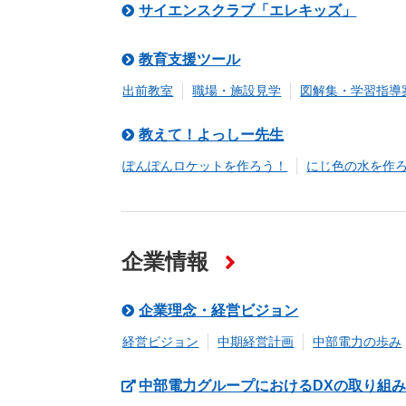
サイエンスクラブ「エレキッズ」
教育支援ツール
出前教室
職場・施設見学
図解集・学習指導
教えて！よっしー先生
ぽんぽんロケットを作ろう！
にじ色の水を作
企業情報
企業理念・経営ビジョン
経営ビジョン
中期経営計画
中部電力の歩み
中部電力グループにおけるDXの取り組