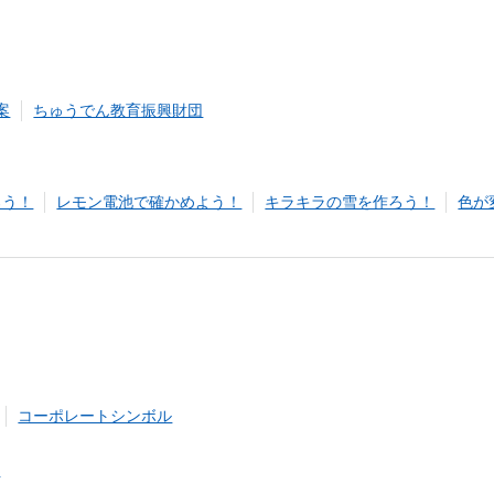
案
ちゅうでん教育振興財団
ろう！
レモン電池で確かめよう！
キラキラの雪を作ろう！
色が
コーポレートシンボル
み
（新しいウィンドウを開きます）