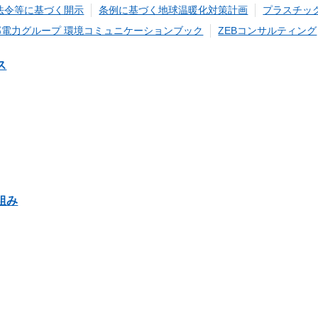
法令等に基づく開示
条例に基づく地球温暖化対策計画
プラスチッ
部電力グループ 環境コミュニケーションブック
ZEBコンサルティング
ス
組み