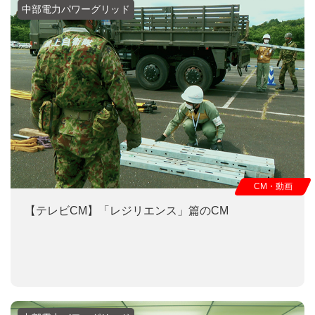
中部電力パワーグリッド
CM・動画
【テレビCM】
「レジリエンス」篇のCM