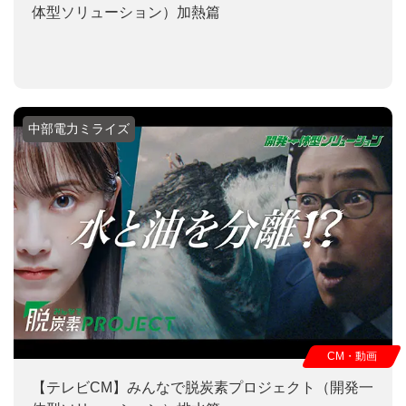
体型ソリューション）加熱篇
中部電力ミライズ
CM・動画
【テレビCM】
みんなで脱炭素プロジェクト（開発一