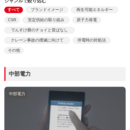
ジャンルで絞り込む
すべて
ブランドイメージ
再生可能エネルギー
CSR
安定供給の取り組み
原子力発電
でんすけ爺のチョイと昔ばなし
クレーン事故の撲滅に向けて
停電時の対処法
その他
中部電力
中部電力