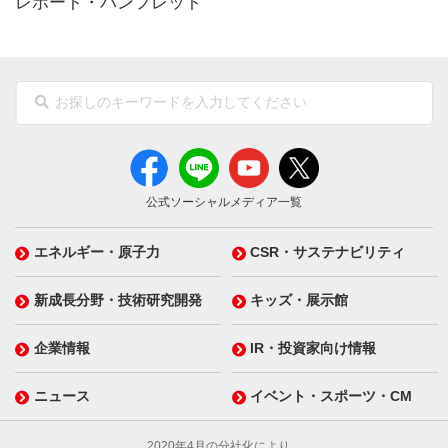
レポート・パンフレット
公式ソーシャルメディア一覧
エネルギー・原子力
CSR・サステナビリティ
新成長分野・技術研究開発
キッズ・展示館
企業情報
IR・投資家向け情報
ニュース
イベント・スポーツ・CM
2020年4月の分社化により、