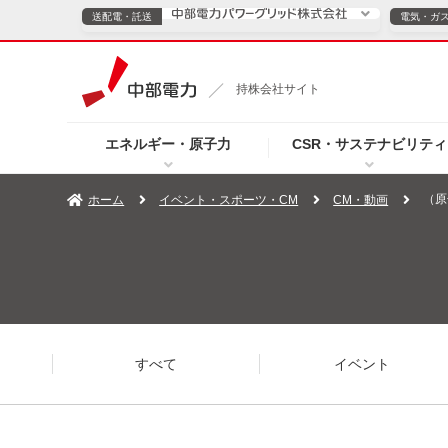
送配電・託送
電気・ガ
送配電・託送につ
持株会社サイト
電気・ガスのご契約
エネルギー・原子力
CSR・サステナビリティ
TOPページへ
TOPページへ
ご案内
個人の
（原
ホーム
イベント・スポーツ・CM
CM・動画
サービス・ソリューション
企業情報
効率化
（新しいウィンドウを開きます）
（新しいウィンドウ
プレスリリース
お知らせ
よくあるご
すべて
イベント