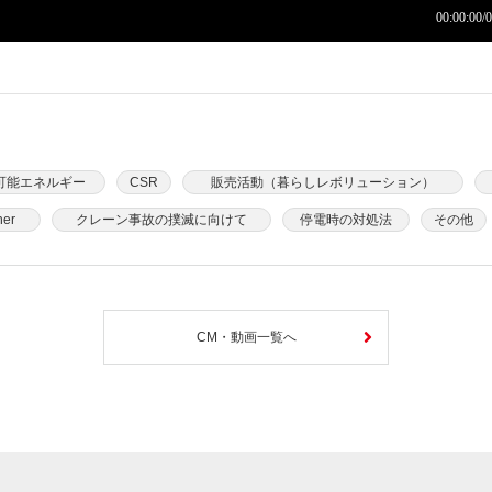
可能エネルギー
CSR
販売活動（暮らしレボリューション）
her
クレーン事故の撲滅に向けて
停電時の対処法
その他
CM・動画一覧へ