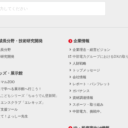
成長分野・技術研究開発
企業情報
成長分野
企業理念・経営ビジョン
術研究開発
中部電力グループにおけるDXの取
人財戦略
トップメッセージ
ッズ・展示館
会社情報
マルZOO
レポート・パンフレット
んで学べる展示館へ行こう！
ガバナンス
気こどもシリーズ「ちゅうでん壁新聞」
資材調達情報
イエンスクラブ「エレキッズ」
スポーツ・取り組み
育支援ツール
中部電力、挑戦中。
えて！よっしー先生
IR・投資家向け情報