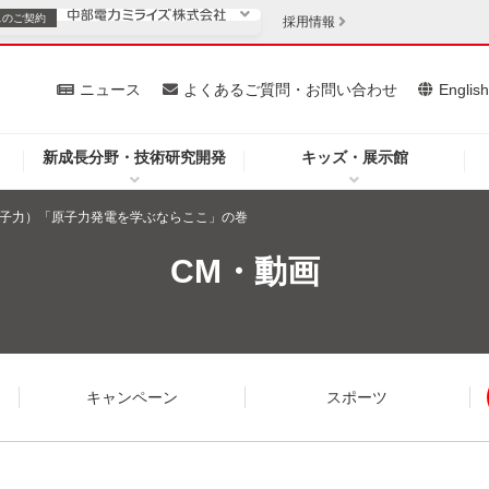
スの
ご契約
採用情報
いて
ニュース
よくあるご質問・お問い合わせ
Englis
新成長分野・技術研究開発
キッズ・展示館
お客さま
安定供給
法人のお客さま
子力）「原子力発電を学ぶならここ」の巻
・低コスト化
企業情報
CM・動画
を開きます）
（新しいウィンドウを開きます）
質問・お問い合わせ
キャンペーン
スポーツ