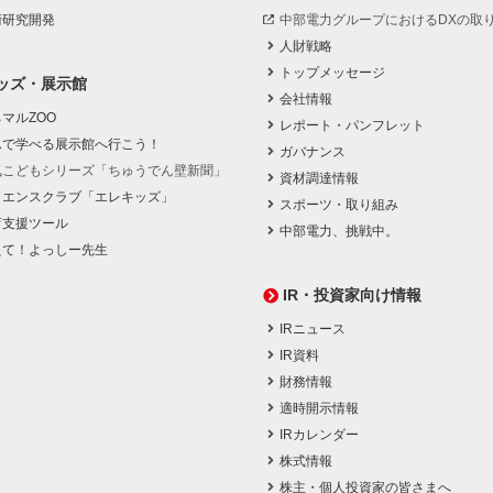
術研究開発
中部電力グループにおけるDXの取
人財戦略
トップメッセージ
ッズ・展示館
会社情報
マルZOO
レポート・パンフレット
んで学べる展示館へ行こう！
ガバナンス
気こどもシリーズ「ちゅうでん壁新聞」
資材調達情報
イエンスクラブ「エレキッズ」
スポーツ・取り組み
育支援ツール
中部電力、挑戦中。
えて！よっしー先生
IR・投資家向け情報
IRニュース
IR資料
財務情報
適時開示情報
IRカレンダー
株式情報
株主・個人投資家の皆さまへ