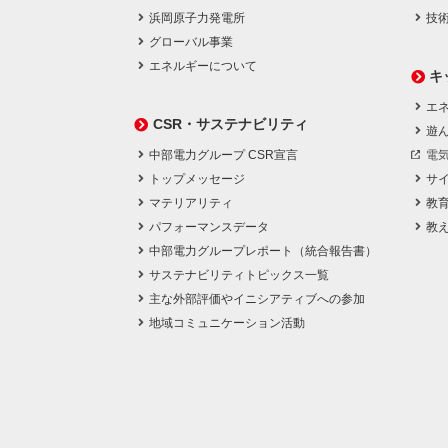
浜岡原子力発電所
技
グローバル事業
エネルギーについて
キ
エネ
CSR・サステナビリティ
遊
中部電力グループ CSR宣言
電
トップメッセージ
サ
マテリアリティ
教
パフォーマンスデータ
教
中部電力グループレポート（統合報告書）
サステナビリティトピックス一覧
主な外部評価やイニシアティブへの参加
地域コミュニケーション活動