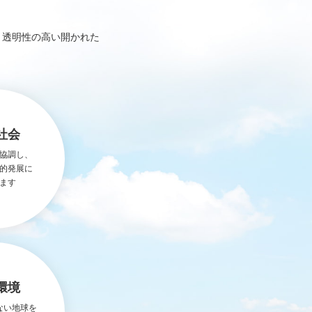
、透明性の高い開かれた
社会
協調し、
的発展に
ます
環境
ない地球を