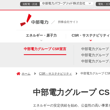
送配電・託送
電気・ガ
送配電・託送につ
持株会社サイト
電気・ガスのご契約
エネルギー・原子力
CSR・サステナビリティ
TOPページへ
TOPページへ
ご案内
個人の
中部電力グループ CSR宣言
中部電力グループ
中部電力グループ
サービス・ソリューション
企業情報
効率化
中部電力グループ
中部電力グループ CS
ホーム
CSR・サステナビリティ
（新しいウィンドウを開きます）
（新しいウィンドウ
プレスリリース
お知らせ
よくあるご
中部電力グループ CS
エネルギーの安定供給を始め、公益性の高い事業を営む中部