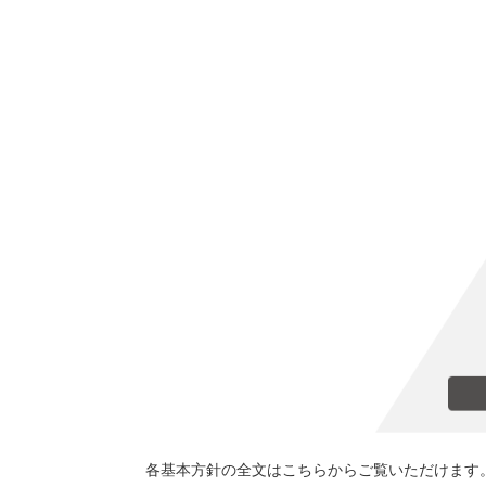
中部電力グループ 企業理念
各基本方針の全文はこちらからご覧いただけます
社会的責任の宣言