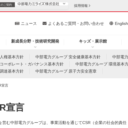
スの
ご契約
採用情報
いて
ニュース
よくあるご質問・お問い合わせ
Englis
新成長分野・技術研究開発
キッズ・展示館
お客さま
安定供給
法人のお客さま
 人権基本方針
中部電力グループ 安全健康基本方針
中部電力
 コーポレート・ガバナンス基本方針
中部電力グループ 環境基本
・低コスト化
企業情報
 調達基本方針
中部電力グループ 原子力安全憲章
R宣言
を開きます）
（新しいウィンドウを開きます）
質問・お問い合わせ
R宣言
電力グループは、事業活動を通じてCSR（企業の社会的責任：Corporate S