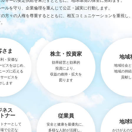
ネルギーの安定供給を果たすとともに、地球環境の保全に努めます。
ルールを守り、企業倫理を重んじて公正・誠実に行動します。
ての方々の人権を尊重するとともに、相互コミュニケーションを重視し
す。
客さま
株主・投資家
地域
便利・安価な
効率経営と効果的
ービスをはじめ、
地域社会と
投資により、
ニーズに応える
地域の持続
収益の維持・拡大を
るサービスを
貢献し
図ります
けします
ジネス
トナー
従業員
地球
ートナーとして
安全と健康を最優先に、
立場で公正な
多様な人財が活躍し、
かけがえの