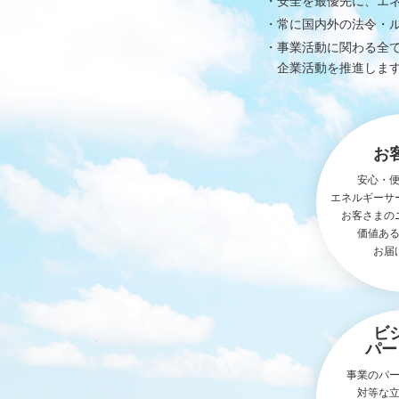
安全を最優先に、エ
常に国内外の法令・
事業活動に関わる全
企業活動を推進しま
お
安心・
エネルギーサ
お客さまの
価値あ
お届
ビ
パー
事業のパ
対等な