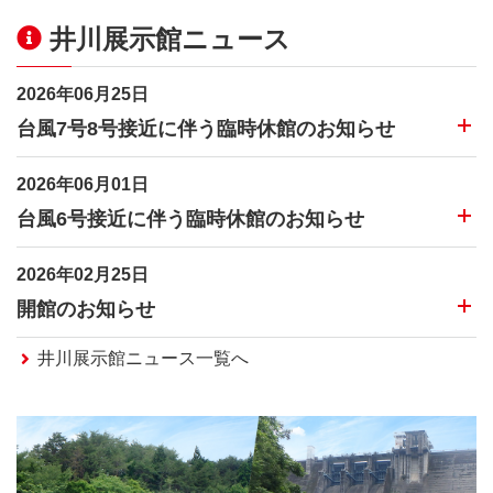
井川展示館ニュース
2026年06月25日
台風7号8号接近に伴う臨時休館のお知らせ
台風7号8号接近に伴う悪天候が予想されるため、お客さま
2026年06月01日
の安全を最優先に考慮し、以下日程を臨時休館とさせてい
ただきます。
台風6号接近に伴う臨時休館のお知らせ
台風6号接近に伴う悪天候が予想されるため、お客さまの
●6月27日（土曜日）終日
2026年02月25日
安全を最優先に考慮し、以下日程を臨時休館とさせていた
だきます。
開館のお知らせ
6月28日（日曜日）は通常どおり開館予定です。
冬季休館としておりましたが、3月1日より開館いたしま
ご迷惑をおかけいたしますが、ご理解いただきますようお
井川展示館ニュース一覧へ
●6月3日（水曜日）終日
す。
願いいたします。
みなさまのご来館をお待ちしております。
6月4日（木曜日）は通常どおり開館予定です。
【開館日】2026年3月1日（日曜日）
ご迷惑をおかけいたしますが、ご理解いただきますようお
●開館時間 9時00分～16時00分
願いいたします。
●休館日 毎週月曜日（祝日の場合は翌日）および12月～