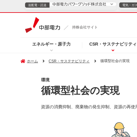
送配電・託送
電気・ガ
送配電・託送につ
持株会社サイト
電気・ガスのご契約
エネルギー・原子力
CSR・サステナビリティ
TOPページへ
TOPページへ
ご案内
個人の
循環型社会の実現
ホーム
CSR・サステナビリティ
サービス・ソリューション
企業情報
効率化
環境
循環型社会の実現
資源の消費抑制、廃棄物の発生抑制、資源の再使
（新しいウィンドウを開きます）
（新しいウィンドウ
プレスリリース
お知らせ
よくあるご