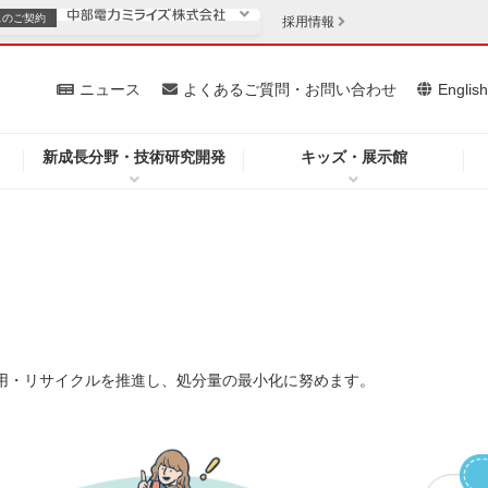
スの
ご契約
採用情報
いて
ニュース
よくあるご質問・お問い合わせ
Englis
新成長分野・技術研究開発
キッズ・展示館
お客さま
安定供給
法人のお客さま
・低コスト化
企業情報
用・リサイクルを推進し、処分量の最小化に努めます。
を開きます）
（新しいウィンドウを開きます）
質問・お問い合わせ