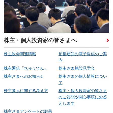
株主・個人投資家の皆さまへ
株主総会関連情報
招集通知の電子提供のご案
内
株主通信「ちゅうでん」
株主さま施設見学会
株主さまへのお知らせ
株主さまの個人情報につい
て
株主還元に関する考え方
株主・個人投資家の皆さま
のご質問や関心事項にお答
えします
株主さまアンケートの結果