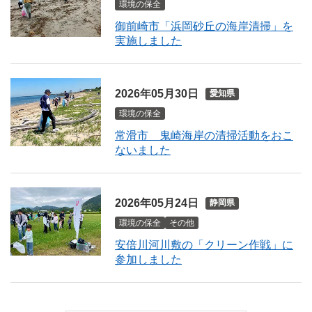
環境の保全
御前崎市「浜岡砂丘の海岸清掃」を
実施しました
2026年05月30日
愛知県
環境の保全
常滑市 鬼崎海岸の清掃活動をおこ
ないました
2026年05月24日
静岡県
環境の保全
その他
安倍川河川敷の「クリーン作戦」に
参加しました