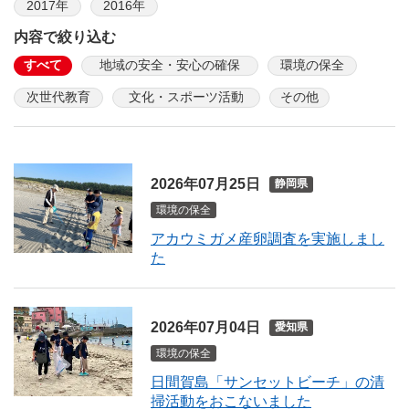
2017年
2016年
内容で絞り込む
すべて
地域の安全・安心の確保
環境の保全
次世代教育
文化・スポーツ活動
その他
2026年07月25日
静岡県
環境の保全
アカウミガメ産卵調査を実施しまし
た
2026年07月04日
愛知県
環境の保全
日間賀島「サンセットビーチ」の清
掃活動をおこないました