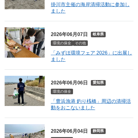
掛川市主催の海岸清掃活動に参加し
ました
2026年06月07日
岐阜県
環境の保全
その他
「みずほ環境フェア 2026」に出展し
ました
2026年06月06日
愛知県
環境の保全
「豊浜漁港 釣り桟橋」周辺の清掃活
動をおこないました
2026年06月04日
静岡県