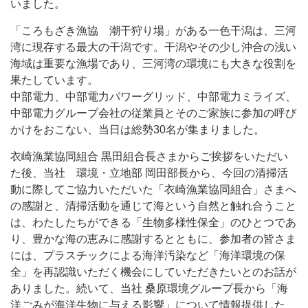
いました。
「ころもざき漁協 潮干狩り場」がある一色干潟は、三河
湾に現存する最大の干潟です。干潟やその少し沖合の浅い
海域は重要な漁場であり、三河湾の環境にも大きな役割を
果たしています。
中部電力、中部電力パワーグリッド、中部電力ミライズ、
中部電力グループ会社の従業員とそのご家族に参加の呼び
かけをおこない、当日は総勢30名が集まりました。
衣崎漁業協同組合 黒田組合長さまからご挨拶をいただい
た後、当社 環境・立地部 岡田部長から、今回の清掃活
動に際してご協力いただいた「衣崎漁業協同組合」さまへ
の感謝と、清掃活動を通じて海という自然と触れ合うこと
は、わたしたちができる「生物多様性保全」のひとつであ
り、豊かな海の恵みに感謝するとともに、参加者の皆さま
には、プラスチックによる海洋汚染など「海洋環境の保
全」を再認識いただく機会にしていただきたいとのお話が
ありました。続いて、当社 桑原環境グループ長から「海
洋ごみが海洋生物に与える影響」について情報提供した