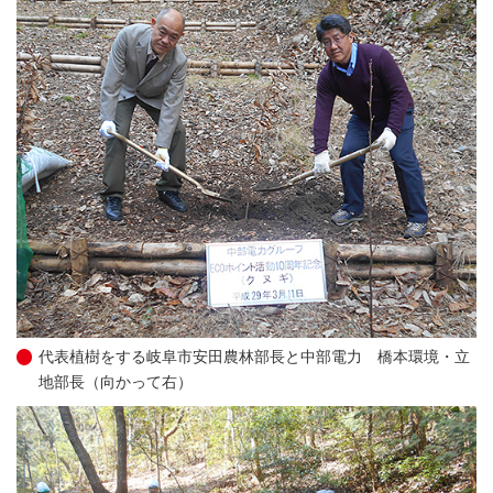
代表植樹をする岐阜市安田農林部長と中部電力 橋本環境・立
地部長（向かって右）