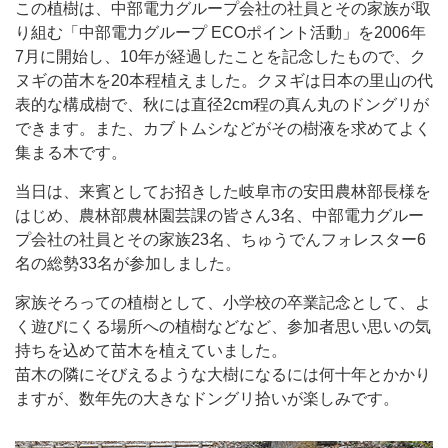
この植樹は、中部電力グループ会社の社員とその家族が取
り組む「中部電力グループ ECOポイント活動」を2006年
7月に開始し、10年が経過したことを記念したもので、ク
ヌギの苗木を20本程植えました。クヌギは日本の里山の代
表的な構成樹で、秋には直径2cm程の真ん丸のドングリが
できます。また、カブトムシなどがその樹液を求めてよく
集まる木です。
当日は、来賓としてお招きした岐阜市の安田農林部長様を
はじめ、農林部農林園芸課の皆さん3名、中部電力グルー
プ会社の社員とその家族23名、ちゅうでんフォレスター6
名の総勢33名が参加しました。
家族そろっての植樹として、小学校の卒業記念として、よ
く遊びにくる場所への植樹などなど、参加者思い思いの気
持ちを込めて苗木を植えていました。
苗木の隣にそびえるような大樹になるには何十年とかかり
ますが、数年先の大きなドングリ拾いが楽しみです。