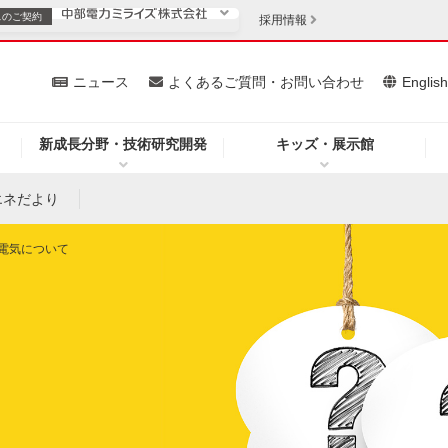
スの
ご契約
採用情報
いて
ニュース
よくあるご質問・お問い合わせ
Englis
新成長分野・技術研究開発
キッズ・展示館
お客さま
安定供給
法人のお客さま
エネだより
・低コスト化
企業情報
電気について
を開きます）
（新しいウィンドウを開きます）
質問・お問い合わせ