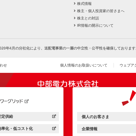
株式情報
株主・個人投資家の皆さまへ
株主との対話
IR情報の開示について
2020年4月の分社化により、
送配電事業の一層の中立性・公平性を確保しております
わせ
個人情報のお取扱いについて
ウェブア
（新し
開きます）
安定供給
個人のお客さま
中部電力パワーグリッド：
（新しいウィンドウを開きます）
中部電力ミライズ：
（新しいウィンドウを開きま
効率化・低コスト化
企業情報
中部電力パワーグリッド：
（新しいウィンドウを開きます）
中部電力ミライズ：
（新しいウィンドウを開きま