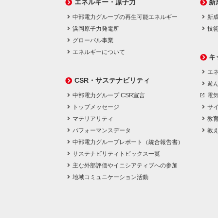
エネルギー・原子力
新
中部電力グループの再生可能エネルギー
新
浜岡原子力発電所
技
グローバル事業
エネルギーについて
キ
エネ
CSR・サステナビリティ
遊
中部電力グループ CSR宣言
電
トップメッセージ
サ
マテリアリティ
教
パフォーマンスデータ
教
中部電力グループレポート（統合報告書）
サステナビリティトピックス一覧
主な外部評価やイニシアティブへの参加
地域コミュニケーション活動