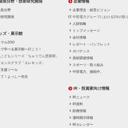
成長分野・技術研究開発
企業情報
成長分野
企業理念・経営ビジョン
術研究開発
中部電力グループにおけるDXの取
人財戦略
トップメッセージ
ッズ・展示館
会社情報
マルZOO
レポート・パンフレット
んで学べる展示館へ行こう！
ガバナンス
気こどもシリーズ「ちゅうでん壁新聞」
資材調達情報
イエンスクラブ「エレキッズ」
スポーツ・取り組み
育支援ツール
中部電力、挑戦中。
えて！よっしー先生
IR・投資家向け情報
IRニュース
IR資料
財務情報
適時開示情報
IRカレンダー