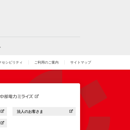
。
クセシビリティ
ご利用のご案内
サイトマップ
いウィンドウを開きます）
法人のお客さま
す）
中部電力ミライズ：
（新しいウィンドウを開きます）
す）