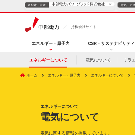
送配電・託送
電気・ガ
送配電・託送につ
持株会社サイト
電気・ガスのご契約
エネルギー・原子力
CSR・サステナビリティ
TOPページへ
TOPページへ
ご案内
個人の
エネルギーについて
電気について
ミラ
サービス・ソリューション
企業情報
効率化
ホーム
エネルギー・原子力
エネルギーについて
エネルギーについて
（新しいウィンドウを開きます）
（新しいウィンドウ
プレスリリース
お知らせ
よくあるご
電気について
電気に関する情報を掲載しています。