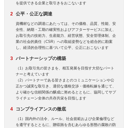
を提供できる企業と取引きをおこないます
公平・公正な調達
資機材などの調達にあたっては、その価格、品質、性能、安
全性、納期・工期の確実性およびアフターサービスに加え、
お取引先の技術力、生産能力、経営状態、安全管理体制、企
業の社会的責任（CSR）への取組姿勢などを総合的に勘案
し、経済的合理性に基づいて公平、公正におこないます
パートナーシップの構築
（1）お取引先の皆さまを、相互発展を目指す大切なパート
ナーと考えています
（2）パートナーである皆さまとのコミュニケーションや公
正かつ誠実な取引き、適切な価格交渉・価格転嫁を通じて、
より確かな信頼関係の醸成に努めるとともに、協同してサプ
ライチェーン全体の共存共栄を目指します
コンプライアンスの徹底
（1）国内外の法令、ルール、社会規範および企業倫理など
を遵守するとともに、贈収賄を含むあらゆる形態の腐敗の防