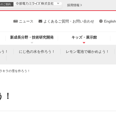
スの
ご契約
採用情報
いて
ニュース
よくあるご質問・お問い合わせ
Englis
新成長分野・技術研究開発
キッズ・展示館
お客さま
安定供給
法人のお客さま
ろう！
にじ色の水を作ろう！
レモン電池で確かめよう！
！
・低コスト化
企業情報
ラキラの雪を作ろう！
を開きます）
（新しいウィンドウを開きます）
質問・お問い合わせ
う！