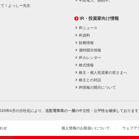
中部電力、挑戦中。
えて！よっしー先生
IR・投資家向け情報
IRニュース
IR資料
財務情報
適時開示情報
IRカレンダー
株式情報
株主・個人投資家の皆さまへ
株主との対話
IR情報の開示について
2020年4月の分社化により、
送配電事業の一層の中立性・公平性を確保しております
わせ
個人情報のお取扱いについて
ウェブア