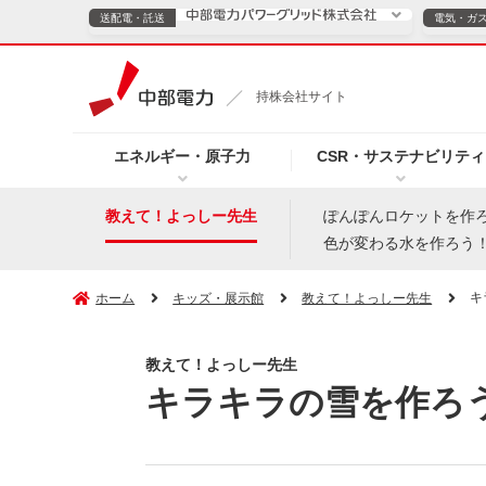
送配電・託送
電気・ガ
送配電・託送につ
持株会社サイト
電気・ガスのご契約
エネルギー・原子力
CSR・サステナビリティ
TOPページへ
TOPページへ
ご案内
個人の
教えて！よっしー先生
ぽんぽんロケットを作
色が変わる水を作ろう
サービス・ソリューション
企業情報
効率化
キ
ホーム
キッズ・展示館
教えて！よっしー先生
教えて！よっしー先生
（新しいウィンドウを開きます）
（新しいウィンドウ
プレスリリース
お知らせ
よくあるご
キラキラの雪を作ろ