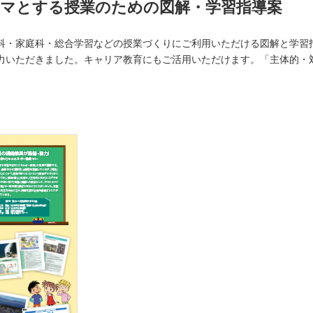
ーマとする授業のための図解・学習指導案
しいウィンドウを開きます）
科・家庭科・総合学習などの授業づくりにご利用いただける図解と学習
力いただきました。キャリア教育にもご活用いただけます。「主体的・