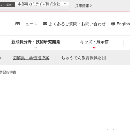
スの
ご契約
採用情報
いて
ニュース
よくあるご質問・お問い合わせ
Englis
新成長分野・技術研究開発
キッズ・展示館
お客さま
安定供給
法人のお客さま
学
図解集・学習指導案
ちゅうでん教育振興財団
・低コスト化
企業情報
学習指導案
を開きます）
（新しいウィンドウを開きます）
質問・お問い合わせ