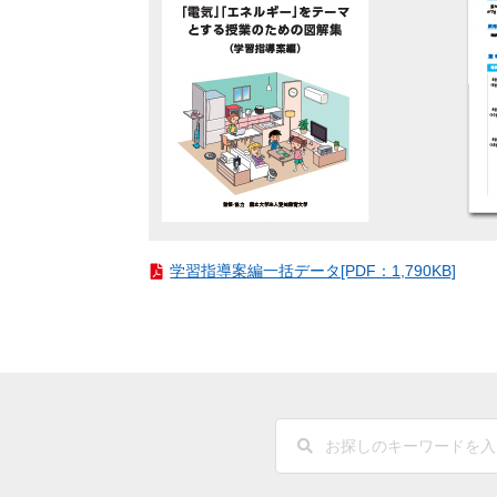
学習指導案編一括データ[PDF：1,790KB]