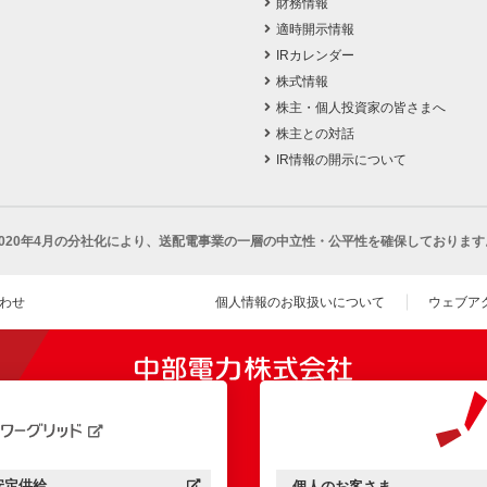
財務情報
適時開示情報
IRカレンダー
株式情報
株主・個人投資家の皆さまへ
株主との対話
IR情報の開示について
2020年4月の分社化により、
送配電事業の一層の中立性・公平性を確保しております
わせ
個人情報のお取扱いについて
ウェブア
（新し
開きます）
安定供給
個人のお客さま