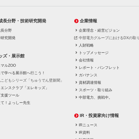
成長分野・技術研究開発
企業情報
成長分野
企業理念・経営ビジョン
術研究開発
中部電力グループにおけるDXの取
人財戦略
トップメッセージ
ッズ・展示館
会社情報
マルZOO
レポート・パンフレット
んで学べる展示館へ行こう！
ガバナンス
気こどもシリーズ「ちゅうでん壁新聞」
資材調達情報
イエンスクラブ「エレキッズ」
スポーツ・取り組み
育支援ツール
中部電力、挑戦中。
えて！よっしー先生
IR・投資家向け情報
IRニュース
IR資料