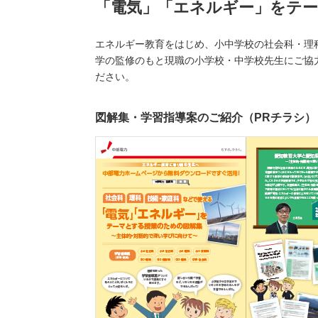
「電気」「エネルギー」をテ
（新しいウィンドウを開きます）
（新
ニュース
よくあるご質問・お問い合わせ
エネルギー教育をはじめ、小中学校の社会科・理
学の監修のもと現職の小学校・中学校先生にご協
ださい。
図解集・学習指導案のご紹介（PRチラシ）