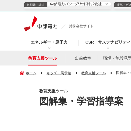
送配電・託送
電気・ガ
送配電・託送につ
持株会社サイト
電気・ガスのご契約
エネルギー・原子力
CSR・サステナビリティ
TOPページへ
TOPページへ
ご案内
個人の
教育支援ツール
出前教室
職場・施設見
サービス・ソリューション
企業情報
効率化
図解集・
ホーム
キッズ・展示館
教育支援ツール
教育支援ツール
図解集・学習指導案
（新しいウィンドウを開きます）
（新しいウィンドウ
プレスリリース
お知らせ
よくあるご