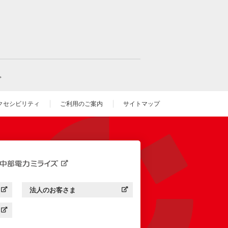
。
クセシビリティ
ご利用のご案内
サイトマップ
いウィンドウを開きます）
法人のお客さま
す）
中部電力ミライズ：
（新しいウィンドウを開きます）
す）