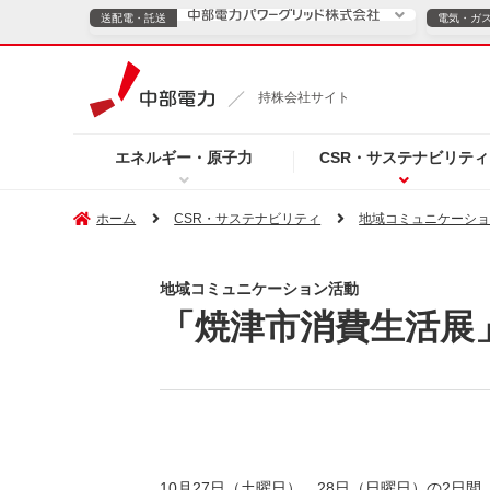
送配電・託送
電気・ガ
送配電・託送につ
持株会社サイト
電気・ガスのご契約
エネルギー・原子力
CSR・サステナビリティ
TOPページへ
TOPページへ
ご案内
個人の
ホーム
CSR・サステナビリティ
地域コミュニケーシ
サービス・ソリューション
企業情報
効率化
地域コミュニケーション活動
「焼津市消費生活展
（新しいウィンドウを開きます）
（新しいウィンドウ
プレスリリース
お知らせ
よくあるご
10月27日（土曜日）、28日（日曜日）の2