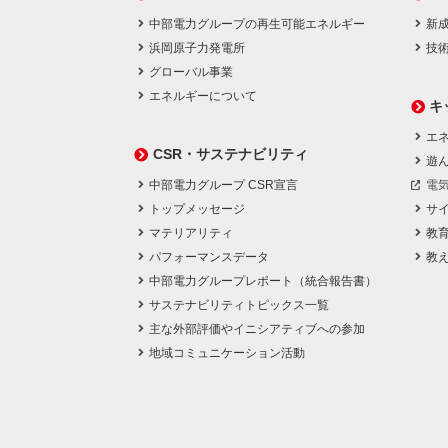
中部電力グループの再生可能エネルギー
新
浜岡原子力発電所
技
グローバル事業
エネルギーについて
キ
エネ
CSR・サステナビリティ
遊
中部電力グループ CSR宣言
電
トップメッセージ
サ
マテリアリティ
教
パフォーマンスデータ
教
中部電力グループレポート（統合報告書）
サステナビリティトピックス一覧
主な外部評価やイニシアティブへの参加
地域コミュニケーション活動