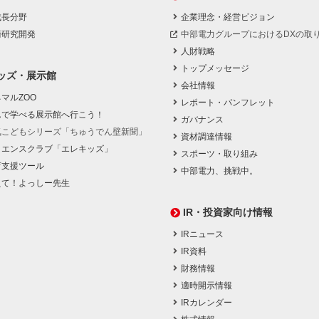
成長分野
企業理念・経営ビジョン
術研究開発
中部電力グループにおけるDXの取
人財戦略
トップメッセージ
ッズ・展示館
会社情報
マルZOO
レポート・パンフレット
んで学べる展示館へ行こう！
ガバナンス
気こどもシリーズ「ちゅうでん壁新聞」
資材調達情報
イエンスクラブ「エレキッズ」
スポーツ・取り組み
育支援ツール
中部電力、挑戦中。
えて！よっしー先生
IR・投資家向け情報
IRニュース
IR資料
財務情報
適時開示情報
IRカレンダー