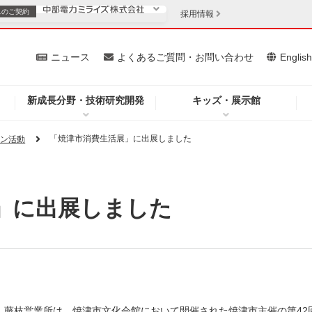
スの
ご契約
採用情報
いて
ニュース
よくあるご質問・お問い合わせ
Englis
新成長分野・技術研究開発
キッズ・展示館
お客さま
安定供給
法人のお客さま
「焼津市消費生活展」に出展しました
ョン活動
・低コスト化
企業情報
」に出展しました
を開きます）
（新しいウィンドウを開きます）
質問・お問い合わせ
日間、藤枝営業所は、焼津市文化会館において開催された焼津市主催の第4