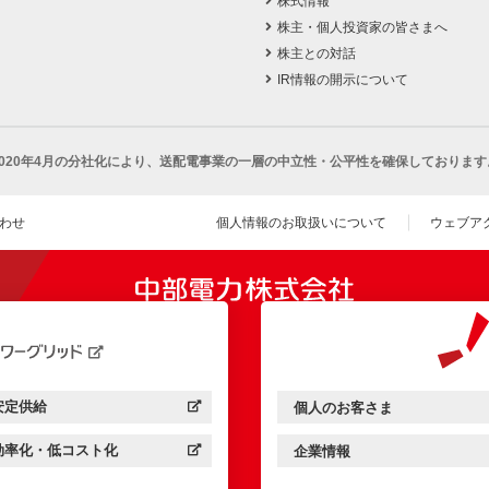
株式情報
株主・個人投資家の皆さまへ
株主との対話
IR情報の開示について
2020年4月の分社化により、
送配電事業の一層の中立性・公平性を確保しております
わせ
個人情報のお取扱いについて
ウェブア
（新し
開きます）
安定供給
個人のお客さま
中部電力パワーグリッド：
（新しいウィンドウを開きます）
中部電力ミライズ：
（新しいウィンドウを開きま
効率化・低コスト化
企業情報
中部電力パワーグリッド：
（新しいウィンドウを開きます）
中部電力ミライズ：
（新しいウィンドウを開きま