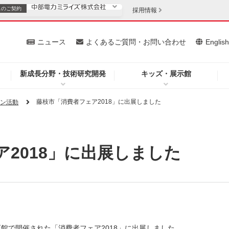
スの
ご契約
採用情報
いて
ニュース
よくあるご質問・お問い合わせ
Englis
新成長分野・技術研究開発
キッズ・展示館
お客さま
安定供給
法人のお客さま
藤枝市「消費者フェア2018」に出展しました
ョン活動
・低コスト化
企業情報
2018」に出展しました
を開きます）
（新しいウィンドウを開きます）
質問・お問い合わせ
育館で開催された「消費者フェア2018」に出展しました。