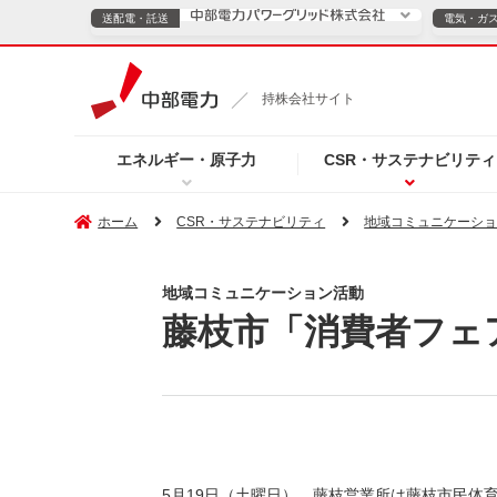
送配電・託送
電気・ガ
送配電・託送につ
持株会社サイト
電気・ガスのご契約
エネルギー・原子力
CSR・サステナビリティ
TOPページへ
TOPページへ
ご案内
個人の
ホーム
CSR・サステナビリティ
地域コミュニケーシ
サービス・ソリューション
企業情報
効率化
地域コミュニケーション活動
藤枝市「消費者フェア
（新しいウィンドウを開きます）
（新しいウィンドウ
プレスリリース
お知らせ
よくあるご
5月19日（土曜日）、藤枝営業所は藤枝市民体