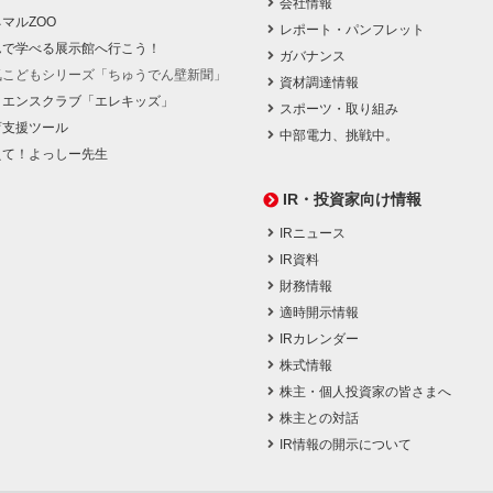
会社情報
マルZOO
レポート・パンフレット
んで学べる展示館へ行こう！
ガバナンス
気こどもシリーズ「ちゅうでん壁新聞」
資材調達情報
イエンスクラブ「エレキッズ」
スポーツ・取り組み
育支援ツール
中部電力、挑戦中。
えて！よっしー先生
IR・投資家向け情報
IRニュース
IR資料
財務情報
適時開示情報
IRカレンダー
株式情報
株主・個人投資家の皆さまへ
株主との対話
IR情報の開示について