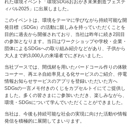
れた環境イベント「環境SDGsおおがき未来創造フェステ
ィバル2025」に出展しました。
このイベントは、環境をテーマに学びながら持続可能な開
発目標（SDGs）の活動に親しみを持っていただくことを
目的に過去から開催されており、当社は昨年に続き2回目
の参加となります。当日はワークショップや学校・企業・
団体によるSDGsへの取り組み紹介などがあり、子供から
大人まで約3,000人の来場者でにぎわいました。
当社ブースでは、間伐材を用いたバードコール作りの体験
コーナー、再エネ自給率見える化サービスのご紹介、停電
情報お知らせサービスのアプリを登録いただいた方へ
SDGsの一言メモ付きのくじをカプセルトイにてご提供し
ました。多くの皆さまにご参加いただき、楽しみながら、
環境・SDGsについて学んでいただくことができました。
当社は、今後も持続可能な社会の実現に向けた活動や情報
発信を積極的に展開してまいります。