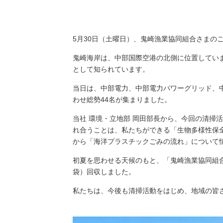
（新しいウィンドウを開きます）
（新
ニュース
よくあるご質問・お問い合わせ
5月30日（土曜日）、鬼崎漁業協同組合さまの
鬼崎海岸は、中部国際空港の北側に位置してい
として知られています。
当日は、中部電力、中部電力パワーグリッド、
わせ総勢44名が集まりました。
当社 環境・立地部 岡田部長から、今回の清
れ合うことは、私たちができる「生物多様性保
から「海洋プラスチックごみの流れ」について
初夏を思わせる天候のもと、「鬼崎漁業協同組合
袋）回収しました。
私たちは、今後も清掃活動をはじめ、地域の皆