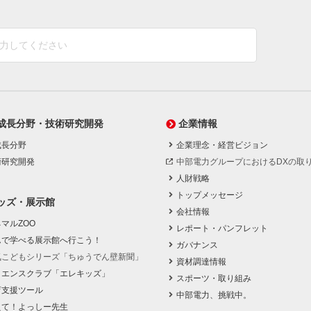
成長分野・技術研究開発
企業情報
成長分野
企業理念・経営ビジョン
術研究開発
中部電力グループにおけるDXの取
人財戦略
トップメッセージ
ッズ・展示館
会社情報
マルZOO
レポート・パンフレット
んで学べる展示館へ行こう！
ガバナンス
気こどもシリーズ「ちゅうでん壁新聞」
資材調達情報
イエンスクラブ「エレキッズ」
スポーツ・取り組み
育支援ツール
中部電力、挑戦中。
えて！よっしー先生