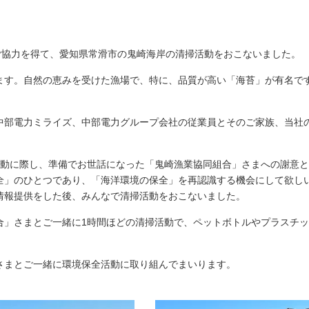
しいウィンドウを開きます）
ご協力を得て、愛知県常滑市の鬼崎海岸の清掃活動をおこないました。
ます。自然の恵みを受けた漁場で、特に、品質が高い「海苔」が有名で
中部電力ミライズ、中部電力グループ会社の従業員とそのご家族、当社
掃活動に際し、準備でお世話になった「鬼崎漁業協同組合」さまへの謝意
全」のひとつであり、「海洋環境の保全」を再認識する機会にして欲し
情報提供をした後、みんなで清掃活動をおこないました。
」さまとご一緒に1時間ほどの清掃活動で、ペットボトルやプラスチック
さまとご一緒に環境保全活動に取り組んでまいります。