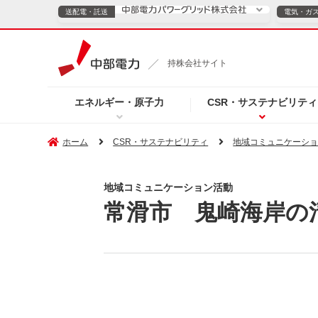
送配電・託送
電気・ガ
送配電・託送につ
持株会社サイト
電気・ガスのご契約
エネルギー・原子力
CSR・サステナビリティ
TOPページへ
TOPページへ
ご案内
個人の
ホーム
CSR・サステナビリティ
地域コミュニケーシ
サービス・ソリューション
企業情報
効率化
地域コミュニケーション活動
常滑市 鬼崎海岸の
（新しいウィンドウを開きます）
（新しいウィンドウ
プレスリリース
お知らせ
よくあるご