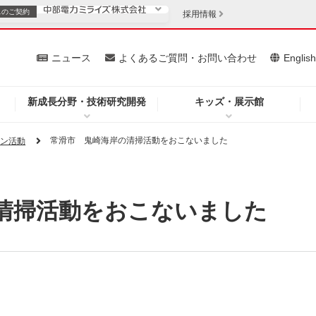
スの
ご契約
採用情報
いて
ニュース
よくあるご質問・お問い合わせ
Englis
新成長分野・技術研究開発
キッズ・展示館
お客さま
安定供給
法人のお客さま
常滑市 鬼崎海岸の清掃活動をおこないました
ョン活動
・低コスト化
企業情報
清掃活動をおこないました
を開きます）
（新しいウィンドウを開きます）
質問・お問い合わせ