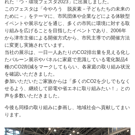
れた「つ・環境フェスタ2023」に出展しました。
このフェスタは「今やろう 脱炭素－子どもたちの未来の
ために－」をテーマに、市民団体や企業などによる体験型
イベントや展示などを通じ、多くの市民に環境に対する取
り組みを広げることを目指したイベントであり、2006年
から津市主催による開催方式から、市民主導での開催方法
に変更し実施されています。
当社の展示は、一日一人あたりのCO2排出量を見える化し
たバルーン展示やパネルに家庭で意識している電化製品4
種のCO2削減をマークしてもらい、各家庭の取り組み状況
を確認いただきました。
参加いただいたご家族からは「多くのCO2を少しでもなく
せるよう、継続して節電や省エネに取り組みたい！」との
声を多数いただきました。
今後も同様の取り組みに参画し、地域社会へ貢献してまい
ります。