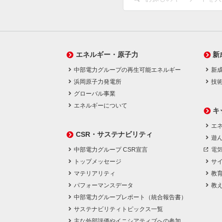
エネルギー・原子力
新
中部電力グループの再生可能エネルギー
新
浜岡原子力発電所
技
グローバル事業
エネルギーについて
キ
エネ
CSR・サステナビリティ
遊
中部電力グループ CSR宣言
電
トップメッセージ
サ
マテリアリティ
教
パフォーマンスデータ
教
中部電力グループレポート（統合報告書）
サステナビリティトピックス一覧
主な外部評価やイニシアティブへの参加