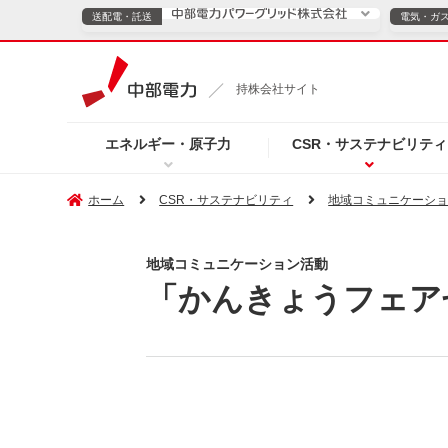
送配電・託送
電気・ガ
送配電・託送につ
持株会社サイト
電気・ガスのご契約
エネルギー・原子力
CSR・サステナビリティ
TOPページへ
TOPページへ
ご案内
個人の
ホーム
CSR・サステナビリティ
地域コミュニケーシ
サービス・ソリューション
企業情報
効率化
地域コミュニケーション活動
「かんきょうフェア
（新しいウィンドウを開きます）
（新しいウィンドウ
プレスリリース
お知らせ
よくあるご