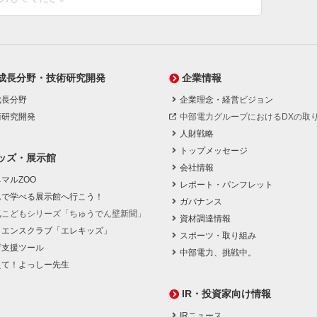
成長分野・技術研究開発
企業情報
成長分野
企業理念・経営ビジョン
術研究開発
中部電力グループにおけるDXの取
人財戦略
トップメッセージ
ッズ・展示館
会社情報
マルZOO
レポート・パンフレット
んで学べる展示館へ行こう！
ガバナンス
気こどもシリーズ「ちゅうでん壁新聞」
資材調達情報
イエンスクラブ「エレキッズ」
スポーツ・取り組み
育支援ツール
中部電力、挑戦中。
えて！よっしー先生
IR・投資家向け情報
IRニュース