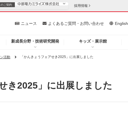
スの
ご契約
採用情報
いて
ニュース
よくあるご質問・お問い合わせ
Englis
新成長分野・技術研究開発
キッズ・展示館
お客さま
安定供給
法人のお客さま
「かんきょうフェアせき2025」に出展しました
ョン活動
・低コスト化
企業情報
せき2025」に出展しました
を開きます）
（新しいウィンドウを開きます）
質問・お問い合わせ