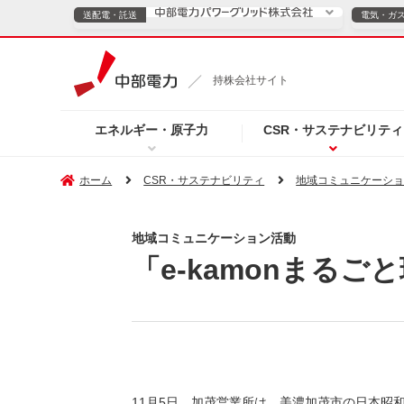
送配電・託送
電気・ガ
送配電・託送につ
持株会社サイト
電気・ガスのご契約
エネルギー・原子力
CSR・サステナビリティ
TOPページへ
TOPページへ
ご案内
個人の
ホーム
CSR・サステナビリティ
地域コミュニケーシ
サービス・ソリューション
企業情報
効率化
地域コミュニケーション活動
「e-kamonまるご
（新しいウィンドウを開きます）
（新しいウィンドウ
プレスリリース
お知らせ
よくあるご
11月5日、加茂営業所は、美濃加茂市の日本昭和