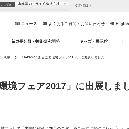
スの
ご契約
採用情報
いて
ニュース
よくあるご質問・お問い合わせ
Englis
新成長分野・技術研究開発
キッズ・展示館
お客さま
安定供給
法人のお客さま
「e-kamonまるごと環境フェア2017」に出展しました
ョン活動
・低コスト化
企業情報
と環境フェア2017」に出展しま
を開きます）
（新しいウィンドウを開きます）
質問・お問い合わせ
村において「未来に残そう加茂の自然」をテーマに開催された「e-kam