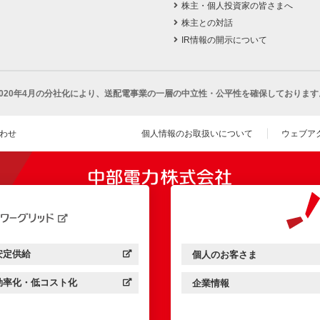
株主・個人投資家の皆さまへ
株主との対話
IR情報の開示について
2020年4月の分社化により、
送配電事業の一層の中立性・公平性を確保しております
わせ
個人情報のお取扱いについて
ウェブア
（新し
開きます）
安定供給
個人のお客さま
中部電力パワーグリッド：
（新しいウィンドウを開きます）
中部電力ミライズ：
（新しいウィンドウを開きま
効率化・低コスト化
企業情報
中部電力パワーグリッド：
（新しいウィンドウを開きます）
中部電力ミライズ：
（新しいウィンドウを開きま