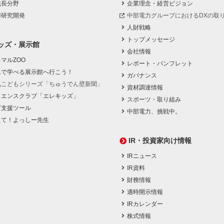
成長分野
企業理念・経営ビジョン
術研究開発
中部電力グループにおけるDXの取
人財戦略
トップメッセージ
ッズ・展示館
会社情報
マルZOO
レポート・パンフレット
んで学べる展示館へ行こう！
ガバナンス
気こどもシリーズ「ちゅうでん壁新聞」
資材調達情報
イエンスクラブ「エレキッズ」
スポーツ・取り組み
育支援ツール
中部電力、挑戦中。
えて！よっしー先生
IR・投資家向け情報
IRニュース
IR資料
財務情報
適時開示情報
IRカレンダー
株式情報