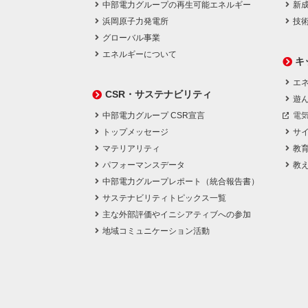
中部電力グループの再生可能エネルギー
新
浜岡原子力発電所
技
グローバル事業
エネルギーについて
キ
エネ
CSR・サステナビリティ
遊
中部電力グループ CSR宣言
電
トップメッセージ
サ
マテリアリティ
教
パフォーマンスデータ
教
中部電力グループレポート（統合報告書）
サステナビリティトピックス一覧
主な外部評価やイニシアティブへの参加
地域コミュニケーション活動