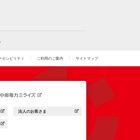
。
クセシビリティ
ご利用のご案内
サイトマップ
いウィンドウを開きます）
法人のお客さま
す）
中部電力ミライズ：
（新しいウィンドウを開きます）
す）