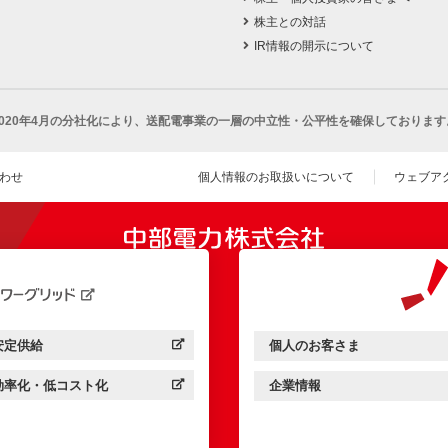
株主との対話
IR情報の開示について
2020年4月の分社化により、
送配電事業の一層の中立性・公平性を確保しております
わせ
個人情報のお取扱いについて
ウェブア
（新し
開きます）
安定供給
個人のお客さま
中部電力パワーグリッド：
（新しいウィンドウを開きます）
中部電力ミライズ：
（新しいウィンドウを開きま
効率化・低コスト化
企業情報
中部電力パワーグリッド：
（新しいウィンドウを開きます）
中部電力ミライズ：
（新しいウィンドウを開きま