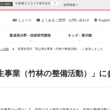
スの
ご契約
採用情報
いて
ニュース
よくあるご質問・お問い合わせ
Englis
新成長分野・技術研究開発
キッズ・展示館
お客さま
安定供給
法人のお客さま
美濃加茂市「里山再生事業（竹林の整備活動）」に参加しました
ョン活動
・低コスト化
企業情報
生事業（竹林の整備活動）」に
を開きます）
（新しいウィンドウを開きます）
質問・お問い合わせ
山再生事業の一環として、同市山之上地区で実施された、竹林の整備活動