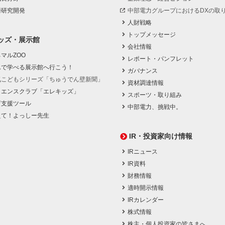
術研究開発
中部電力グループにおけるDXの取
人財戦略
トップメッセージ
ッズ・展示館
会社情報
マルZOO
レポート・パンフレット
んで学べる展示館へ行こう！
ガバナンス
気こどもシリーズ「ちゅうでん壁新聞」
資材調達情報
イエンスクラブ「エレキッズ」
スポーツ・取り組み
育支援ツール
中部電力、挑戦中。
えて！よっしー先生
IR・投資家向け情報
IRニュース
IR資料
財務情報
適時開示情報
IRカレンダー
株式情報
株主・個人投資家の皆さまへ