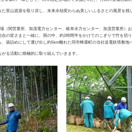
しいウィンドウを開きます）
れた里山資源を取り戻し、未来永劫変わらぬ美しいふるさとの風景を残
業場（関営業所、加茂電力センター、岐阜水力センター、加茂営業所）お
組合の皆さまと一緒に、雨の中、約2時間半をかけてのこぎりで竹を切
ら、袋詰めにして運び出し約5km離れた同市蜂屋町の当社送電鉄塔敷地
ながる活動に積極的に取り組んでいきます。