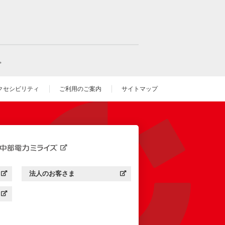
。
クセシビリティ
ご利用のご案内
サイトマップ
いウィンドウを開きます）
法人のお客さま
す）
中部電力ミライズ：
（新しいウィンドウを開きます）
す）