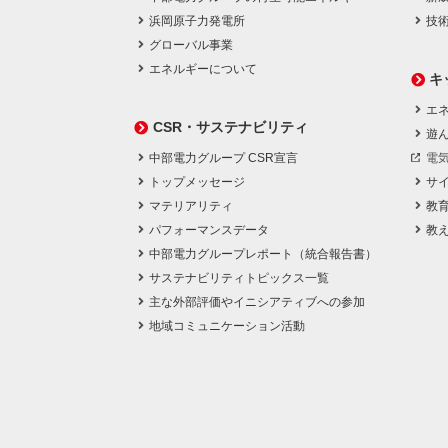
浜岡原子力発電所
技
グローバル事業
エネルギーについて
キ
エネ
CSR・サステナビリティ
遊
中部電力グループ CSR宣言
電
トップメッセージ
サ
マテリアリティ
教
パフォーマンスデータ
教
中部電力グループレポート（統合報告書）
サステナビリティトピックス一覧
主な外部評価やイニシアティブへの参加
地域コミュニケーション活動