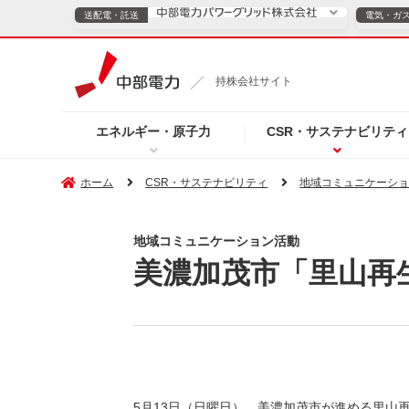
送配電・託送
電気・ガ
送配電・託送につ
持株会社サイト
電気・ガスのご契約
エネルギー・原子力
CSR・サステナビリティ
TOPページへ
TOPページへ
ご案内
個人の
ホーム
CSR・サステナビリティ
地域コミュニケーシ
サービス・ソリューション
企業情報
効率化
地域コミュニケーション活動
美濃加茂市「里山再
（新しいウィンドウを開きます）
（新しいウィンドウ
プレスリリース
お知らせ
よくあるご
5月13日（日曜日）、美濃加茂市が進める里