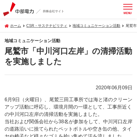
持株会社サイト
MENU
ホーム
CSR・サステナビリティ
地域コミュニケーション活動
尾鷲市
地域コミュニケーション活動
尾鷲市「中川河口左岸」の清掃活動
を実施しました
2020年06月09日
6月9日（火曜日）、尾鷲三田工事所では海と渚のクリーン
アップ活動に呼応し、環境月間の一環として、工事所近く
の中川河口左岸の清掃活動を実施しました。
当社および関係会社から38名が参加をして、中川河口左岸
の道路沿いに捨てられたペットボトルや空き缶の他、タイ
ヤや椅子など様々なゴミを拾い集めて汗を流しました。