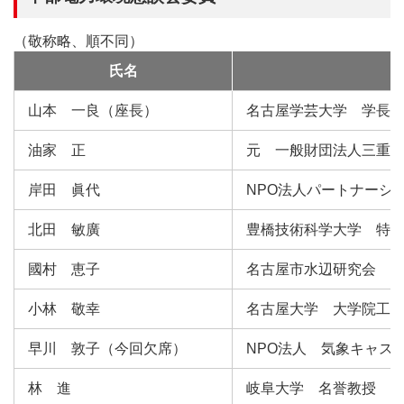
（敬称略、順不同）
氏名
山本 一良（座長）
名古屋学芸大学 学長
油家 正
元 一般財団法人三重
岸田 眞代
NPO法人パートナーシ
北田 敏廣
豊橋技術科学大学 特
國村 恵子
名古屋市水辺研究会 
小林 敬幸
名古屋大学 大学院工
早川 敦子（今回欠席）
NPO法人 気象キャス
林 進
岐阜大学 名誉教授