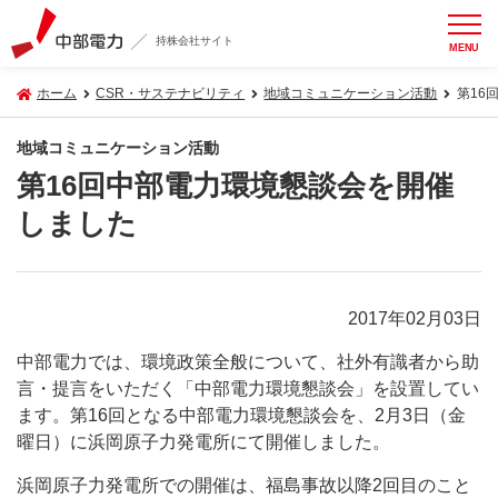
持株会社サイト
MENU
ホーム
CSR・サステナビリティ
地域コミュニケーション活動
第16
地域コミュニケーション活動
第16回中部電力環境懇談会を開催
しました
2017年02月03日
中部電力では、環境政策全般について、社外有識者から助
言・提言をいただく「中部電力環境懇談会」を設置してい
ます。第16回となる中部電力環境懇談会を、2月3日（金
曜日）に浜岡原子力発電所にて開催しました。
浜岡原子力発電所での開催は、福島事故以降2回目のこと