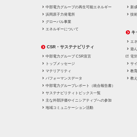
中部電力グループの再生可能エネルギー
新
浜岡原子力発電所
技
グローバル事業
エネルギーについて
キ
エネ
CSR・サステナビリティ
遊
中部電力グループ CSR宣言
電
トップメッセージ
サ
マテリアリティ
教
パフォーマンスデータ
教
中部電力グループレポート（統合報告書）
サステナビリティトピックス一覧
主な外部評価やイニシアティブへの参加
地域コミュニケーション活動