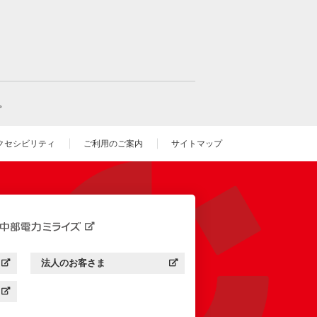
。
クセシビリティ
ご利用のご案内
サイトマップ
いウィンドウを開きます）
法人のお客さま
す）
中部電力ミライズ：
（新しいウィンドウを開きます）
す）