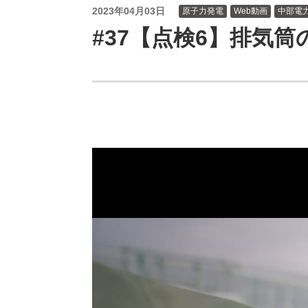
（新しいウィンドウを開きます）
（新
ニュース
よくあるご質問・お問い合わせ
2023年04月03日
原子力発電
Web動画
中部電
#37【点検6】排気