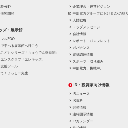
成長分野
企業理念・経営ビジョン
術研究開発
中部電力グループにおけるDXの取
人財戦略
トップメッセージ
ッズ・展示館
会社情報
マルZOO
レポート・パンフレット
んで学べる展示館へ行こう！
ガバナンス
気こどもシリーズ「ちゅうでん壁新聞」
資材調達情報
イエンスクラブ「エレキッズ」
スポーツ・取り組み
育支援ツール
中部電力、挑戦中。
えて！よっしー先生
IR・投資家向け情報
IRニュース
IR資料
財務情報
適時開示情報
IRカレンダー
株式情報