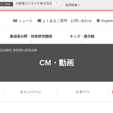
スの
ご契約
採用情報
いて
ニュース
よくあるご質問・お問い合わせ
Englis
新成長分野・技術研究開発
キッズ・展示館
お客さま
安定供給
法人のお客さま
7【点検6】排気筒の目視点検
・低コスト化
企業情報
CM・動画
を開きます）
（新しいウィンドウを開きます）
質問・お問い合わせ
キャンペーン
スポーツ