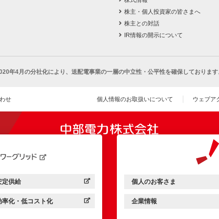
株主・個人投資家の皆さまへ
株主との対話
IR情報の開示について
2020年4月の分社化により、
送配電事業の一層の中立性・公平性を確保しております
わせ
個人情報のお取扱いについて
ウェブア
（新し
開きます）
安定供給
個人のお客さま
中部電力パワーグリッド：
（新しいウィンドウを開きます）
中部電力ミライズ：
（新しいウィンドウを開きま
効率化・低コスト化
企業情報
中部電力パワーグリッド：
（新しいウィンドウを開きます）
中部電力ミライズ：
（新しいウィンドウを開きま