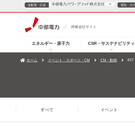
送配電・託送
電気・ガ
送配電・託送につ
持株会社サイト
電気・ガスのご契約
エネルギー・原子力
CSR・サステナビリティ
TOPページへ
TOPページへ
ご案内
個人の
#3
ホーム
イベント・スポーツ・CM
CM・動画
サービス・ソリューション
企業情報
効率化
（新しいウィンドウを開きます）
（新しいウィンドウ
プレスリリース
お知らせ
よくあるご
すべて
イベント