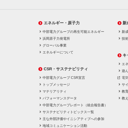
エネルギー・原子力
新
中部電力グループの再生可能エネルギー
新
浜岡原子力発電所
技
グローバル事業
エネルギーについて
キ
エネ
CSR・サステナビリティ
遊
中部電力グループ CSR宣言
電
トップメッセージ
サ
マテリアリティ
教
パフォーマンスデータ
教
中部電力グループレポート（統合報告書）
サステナビリティトピックス一覧
主な外部評価やイニシアティブへの参加
地域コミュニケーション活動