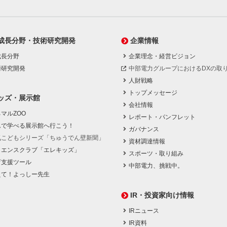
成長分野・技術研究開発
企業情報
成長分野
企業理念・経営ビジョン
術研究開発
中部電力グループにおけるDXの取
人財戦略
トップメッセージ
ッズ・展示館
会社情報
マルZOO
レポート・パンフレット
んで学べる展示館へ行こう！
ガバナンス
気こどもシリーズ「ちゅうでん壁新聞」
資材調達情報
イエンスクラブ「エレキッズ」
スポーツ・取り組み
育支援ツール
中部電力、挑戦中。
えて！よっしー先生
IR・投資家向け情報
IRニュース
IR資料