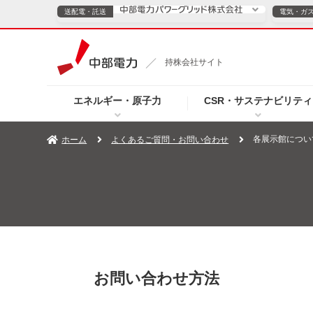
送配電・託送
電気・ガ
送配電・託送につ
持株会社サイト
電気・ガスのご契約
エネルギー・原子力
CSR・サステナビリティ
TOPページへ
TOPページへ
ご案内
個人の
各展示館につい
ホーム
よくあるご質問・お問い合わせ
サービス・ソリューション
企業情報
効率化
（新しいウィンドウを開きます）
（新しいウィンドウ
プレスリリース
お知らせ
よくあるご
お問い合わせ方法