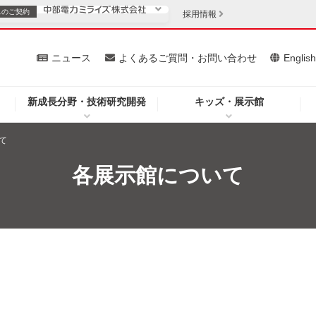
スの
ご契約
採用情報
いて
ニュース
よくあるご質問・お問い合わせ
Englis
新成長分野・技術研究開発
キッズ・展示館
お客さま
安定供給
法人のお客さま
て
・低コスト化
企業情報
各展示館について
を開きます）
（新しいウィンドウを開きます）
質問・お問い合わせ