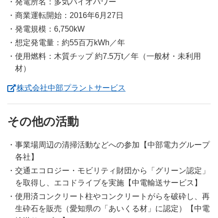
発電所名：多気バイオパワー
商業運転開始：2016年6月27日
発電規模：6,750kW
想定発電量：約55百万kWh／年
使用燃料：木質チップ 約7.5万t／年（一般材・未利用
材）
（新しいウィンドウを開
株式会社中部プラントサービス
その他の活動
事業場周辺の清掃活動などへの参加【中部電力グループ
各社】
交通エコロジー・モビリティ財団から「グリーン認定」
を取得し、エコドライブを実施【中電輸送サービス】
使用済コンクリート柱やコンクリートがらを破砕し、再
生砕石を販売（愛知県の「あいくる材」に認定）【中電