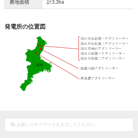
農地面積
計3.3ha
発電所の位置図