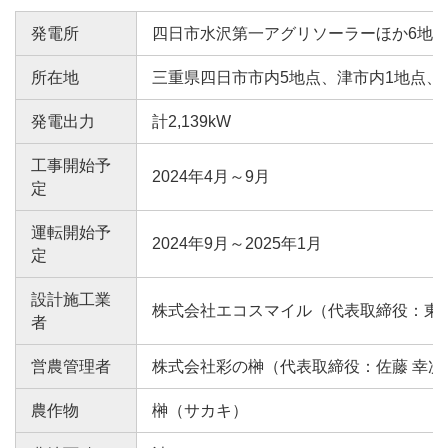
発電所
四日市水沢第一アグリソーラーほか6地
所在地
三重県四日市市内5地点、津市内1地点、
発電出力
計2,139kW
工事開始予
2024年4月～9月
定
運転開始予
2024年9月～2025年1月
定
設計施工業
株式会社エコスマイル（代表取締役：東田
者
営農管理者
株式会社彩の榊（代表取締役：佐藤 幸次
農作物
榊（サカキ）