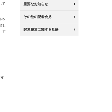
れて
重要なお知らせ
その他の記者会見
等を
結し
関連報道に関する見解
、デ
す
度変