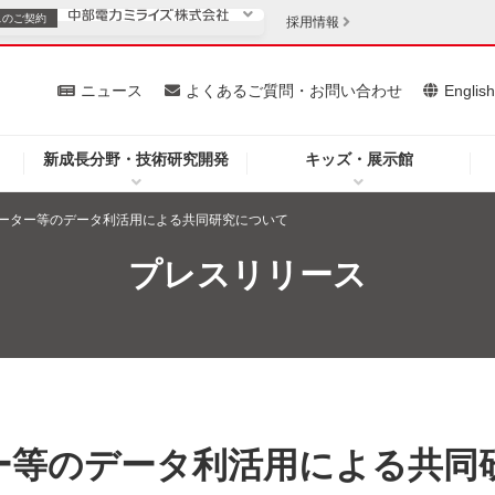
スの
ご契約
採用情報
いて
ニュース
よくあるご質問・お問い合わせ
Englis
新成長分野・技術研究開発
キッズ・展示館
お客さま
安定供給
法人のお客さま
ーター等のデータ利活用による共同研究について
・低コスト化
企業情報
プレスリリース
を開きます）
（新しいウィンドウを開きます）
質問・お問い合わせ
ー等のデータ利活用による共同