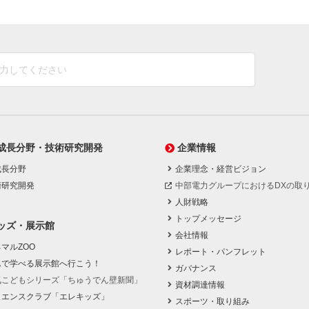
成長分野・技術研究開発
企業情報
成長分野
企業理念・経営ビジョン
術研究開発
中部電力グループにおけるDXの取
人財戦略
トップメッセージ
ッズ・展示館
会社情報
マルZOO
レポート・パンフレット
んで学べる展示館へ行こう！
ガバナンス
気こどもシリーズ「ちゅうでん壁新聞」
資材調達情報
イエンスクラブ「エレキッズ」
スポーツ・取り組み