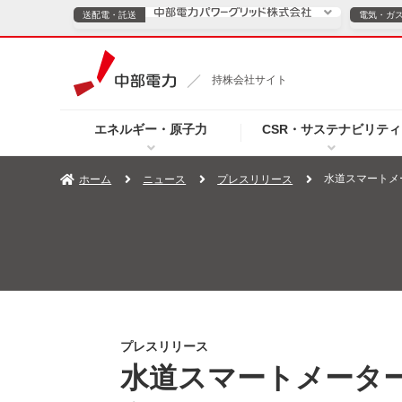
送配電・託送
電気・ガ
送配電・託送につ
持株会社サイト
電気・ガスのご契約
エネルギー・原子力
CSR・サステナビリティ
TOPページへ
TOPページへ
ご案内
個人の
水道スマートメ
ホーム
ニュース
プレスリリース
サービス・ソリューション
企業情報
効率化
（新しいウィンドウを開きます）
（新しいウィンドウ
プレスリリース
お知らせ
よくあるご
プレスリリース
水道スマートメータ