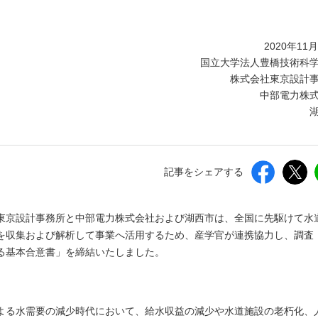
しいウィンドウを開きます）
2020年11
国立大学法人豊橋技術科
株式会社東京設計
中部電力株
記事をシェアする
東京設計事務所と中部電力株式会社および湖西市は、全国に先駆けて水
を収集および解析して事業へ活用するため、産学官が連携協力し、調査
る基本合意書」を締結いたしました。
よる水需要の減少時代において、給水収益の減少や水道施設の老朽化、