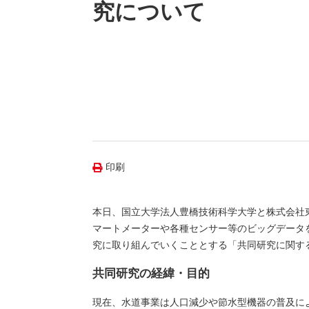
（新しいウィンドウを開きます）
（新
ニュース
究について
よくあるご質問・お問い合わせ
印刷
本日、国立大学法人豊橋技術科学大学と株式会社
マートメーターや各種センサー等のビッグデータ
究に取り組んでいくこととする「共同研究に関す
共同研究の経緯・目的
現在、水道事業は人口減少や節水型機器の普及に