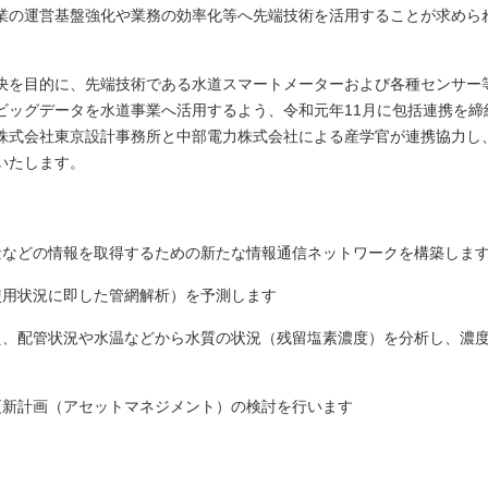
業の運営基盤強化や業務の効率化等へ先端技術を活用することが求めら
決を目的に、先端技術である水道スマートメーターおよび各種センサー
ビッグデータを水道事業へ活用するよう、令和元年11月に包括連携を締
株式会社東京設計事務所と中部電力株式会社による産学官が連携協力し
いたします。
量などの情報を取得するための新たな情報通信ネットワークを構築しま
使用状況に即した管網解析）を予測します
え、配管状況や水温などから水質の状況（残留塩素濃度）を分析し、濃
更新計画（アセットマネジメント）の検討を行います