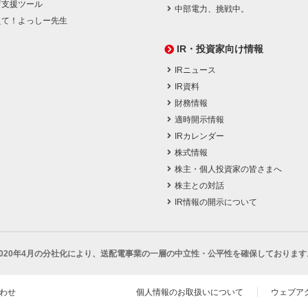
育支援ツール
中部電力、挑戦中。
えて！よっしー先生
IR・投資家向け情報
IRニュース
IR資料
財務情報
適時開示情報
IRカレンダー
株式情報
株主・個人投資家の皆さまへ
株主との対話
IR情報の開示について
2020年4月の分社化により、
送配電事業の一層の中立性・公平性を確保しております
わせ
個人情報のお取扱いについて
ウェブア