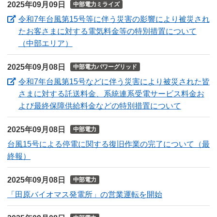
2025年09月09日
中部電力ミライズ
令和7年台風第15号等に伴う災害の影響により被災され
たお客さまに対する電気料金等の特別措置について
（新しいウィンドウを開きます）
（中部エリア）
2025年09月08日
中部電力パワーグリッド
令和7年台風第15号などに伴う災害により被災された皆
さまに対する託送料金、系統連系受電サービス料金お
（新しい
よび最終保障供給料金などの特別措置について
2025年09月08日
中部電力
台風15号による停電に関する復旧作業の完了について（最
終報）
2025年09月08日
中部電力
「田原バイオマス発電所」の営業運転を開始