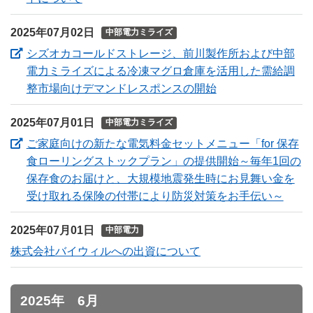
2025年07月02日
中部電力ミライズ
シズオカコールドストレージ、前川製作所および中部
電力ミライズによる冷凍マグロ倉庫を活用した需給調
（新しいウィンド
整市場向けデマンドレスポンスの開始
2025年07月01日
中部電力ミライズ
ご家庭向けの新たな電気料金セットメニュー「for 保存
食ローリングストックプラン」の提供開始～毎年1回の
保存食のお届けと、大規模地震発生時にお見舞い金を
（新
受け取れる保険の付帯により防災対策をお手伝い～
2025年07月01日
中部電力
株式会社バイウィルへの出資について
2025年 6月