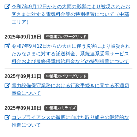
令和7年9月12日からの大雨の影響により被災されたお
客さまに対する電気料金等の特別措置について（中部
（新しいウィンドウを開きます）
エリア）
2025年09月16日
中部電力パワーグリッド
令和7年9月12日からの大雨に伴う災害により被災され
たみなさまに対する託送料金、系統連系受電サービス
（
料金および最終保障供給料金などの特別措置について
2025年09月11日
中部電力パワーグリッド
電力設備保守業務における行政手続きに関する不適切
（新しいウィンドウを開きます）
事象について
2025年09月10日
中部電力ミライズ
コンプライアンスの徹底に向けた取り組みの継続的な
（新しいウィンドウを開きます）
推進について