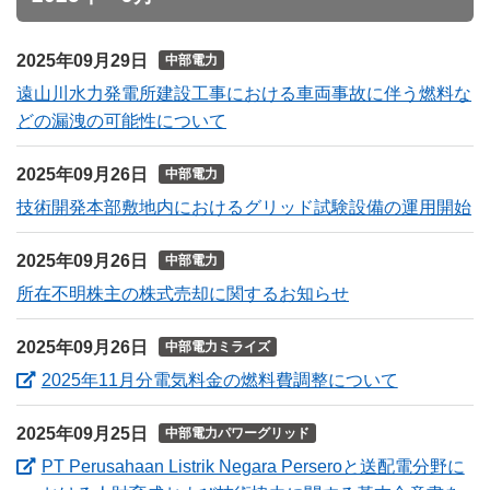
2025年09月29日
中部電力
遠山川水力発電所建設工事における車両事故に伴う燃料な
どの漏洩の可能性について
2025年09月26日
中部電力
技術開発本部敷地内におけるグリッド試験設備の運用開始
2025年09月26日
中部電力
所在不明株主の株式売却に関するお知らせ
2025年09月26日
中部電力ミライズ
（新しいウ
2025年11月分電気料金の燃料費調整について
2025年09月25日
中部電力パワーグリッド
PT Perusahaan Listrik Negara Perseroと送配電分野に