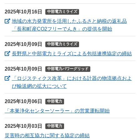
2025年10月16日
中部電力ミライズ
地域の水力発電所を活用したふるさと納税の返礼品
（新しいウ
「長和町産CO2フリーでんき」の提供を開始
2025年10月09日
中部電力ミライズ
（
長野県と中部電力ミライズによる包括連携協定の締結
2025年10月09日
中部電力パワーグリッド
「ロジスティクス改革」における計器の物流拠点およ
（新しいウィンドウを開きます
び輸送網の拡大について
2025年10月06日
中部電力
「本巣浄化センターソーラー」の営業運転開始
2025年10月03日
中部電力
災害時の相互協力に関する協定の締結