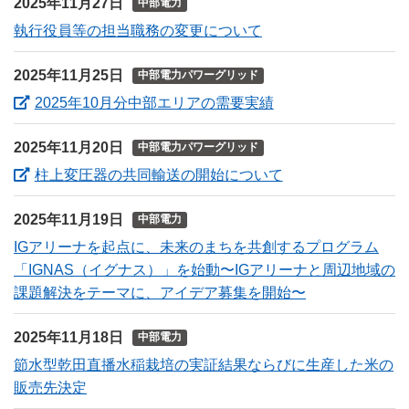
2025年11月27日
中部電力
執行役員等の担当職務の変更について
2025年11月25日
中部電力パワーグリッド
（新しいウィンドウ
2025年10月分中部エリアの需要実績
2025年11月20日
中部電力パワーグリッド
（新しいウィンド
柱上変圧器の共同輸送の開始について
2025年11月19日
中部電力
IGアリーナを起点に、未来のまちを共創するプログラム
「IGNAS（イグナス）」を始動〜IGアリーナと周辺地域の
課題解決をテーマに、アイデア募集を開始〜
2025年11月18日
中部電力
節水型乾田直播水稲栽培の実証結果ならびに生産した米の
販売先決定