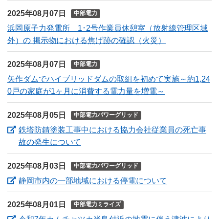
2025年08月07日
中部電力
浜岡原子力発電所 1･2号作業員休憩室（放射線管理区域
外）の 掲示物における焦げ跡の確認（火災）
2025年08月07日
中部電力
矢作ダムでハイブリッドダムの取組を初めて実施～約1,24
0戸の家庭が1ヶ月に消費する電力量を増電～
2025年08月05日
中部電力パワーグリッド
鉄塔防錆塗装工事中における協力会社従業員の死亡事
（新しいウィンドウを開きます）
故の発生について
2025年08月03日
中部電力パワーグリッド
（新しいウィ
静岡市内の一部地域における停電について
2025年08月01日
中部電力ミライズ