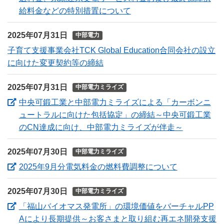
（新しいウィンドウを開
給料金などの特別措置について
2025年07月31日
中部電力
子育て支援事業会社TCK Global Education合同会社の設立
に向けた変更契約等の締結
2025年07月31日
中部電力ミライズ
中央可鍛工業と中部電力ミライズによる「カーボンニ
ュートラルに向けた包括協定」の締結～中央可鍛工業
（新しいウ
のCN達成に向け、中部電力ミライズが伴走～
2025年07月30日
中部電力ミライズ
（新しいウ
2025年9月分電気料金の燃料費調整について
2025年07月30日
中部電力ミライズ
「福山バイオマス発電所」の環境価値をバーチャルPP
Aにより長期提供～お客さまと取り組む再エネ開発支援