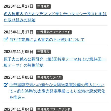
2025年11月17日
中部電力
名古屋市内でのオンデマンド乗り合いタクシー導入に向け
た取り組みの開始
2025年11月17日
中部電力パワーグリッド
（新しいウィ
当社従業員による電気の不正使用について
2025年11月05日
中部電力
原子力に係る公募研究（第3回特定テーマおよび第14回一
般テーマ）の募集開始
2025年11月05日
中部電力ミライズ
中部国際空港への新たな太陽光発電設備の導入につい
て～約3.9MWの太陽光発電事業により空港の脱炭素化
（新しいウィンドウを開きます）
を推進～
2025年11月04日
中部電力パワーグリッド