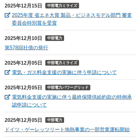
2025年12月15日
中部電力ミライズ
2025年度 省エネ大賞 製品・ビジネスモデル部門 審査
（新しいウィンドウを開きます）
委員会特別賞を受賞
2025年12月10日
中部電力
第578回社債の発行
2025年12月05日
中部電力ミライズ
（新しい
電気・ガス料金支援の実施に伴う申請について
2025年12月05日
中部電力パワーグリッド
電気料金支援の実施に伴う最終保障供給約款の特例承
（新しいウィンドウを開きます）
認申請について
2025年12月05日
中部電力
ドイツ・ゲーレッツリート地熱事業の一部営業運転開始