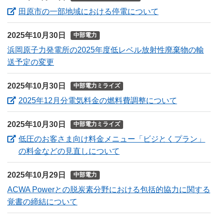
（新しいウィン
田原市の一部地域における停電について
2025年10月30日
中部電力
浜岡原子力発電所の2025年度低レベル放射性廃棄物の輸
送予定の変更
2025年10月30日
中部電力ミライズ
（新しいウ
2025年12月分電気料金の燃料費調整について
2025年10月30日
中部電力ミライズ
低圧のお客さま向け料金メニュー「ビジとくプラン」
（新しいウィンドウを開き
の料金などの見直しについて
2025年10月29日
中部電力
ACWA Powerとの脱炭素分野における包括的協力に関する
覚書の締結について