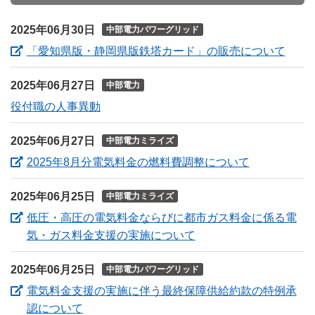
2025年06月30日
中部電力パワーグリッド
（新
「愛知県版・静岡県版鉄塔カード」の販売について
2025年06月27日
中部電力
役付職の人事異動
2025年06月27日
中部電力ミライズ
（新しいウ
2025年8月分電気料金の燃料費調整について
2025年06月25日
中部電力ミライズ
低圧・高圧の電気料金ならびに都市ガス料金に係る電
（新しいウィンドウを
気・ガス料金支援の実施について
2025年06月25日
中部電力パワーグリッド
電気料金支援の実施に伴う最終保障供給約款の特例承
（新しいウィンドウを開きます）
認について