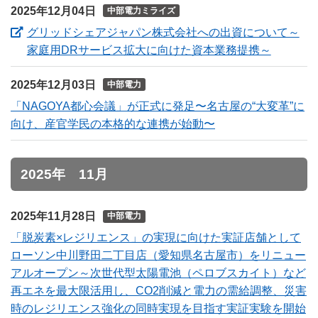
2025年12月04日
中部電力ミライズ
グリッドシェアジャパン株式会社への出資について～
（新しい
家庭用DRサービス拡大に向けた資本業務提携～
2025年12月03日
中部電力
「NAGOYA都心会議」が正式に発足〜名古屋の“大変革”に
向け、産官学民の本格的な連携が始動〜
2025年 11月
2025年11月28日
中部電力
「脱炭素×レジリエンス」の実現に向けた実証店舗として
ローソン中川野田二丁目店（愛知県名古屋市）をリニュー
アルオープン～次世代型太陽電池（ペロブスカイト）など
再エネを最大限活用し、CO2削減と電力の需給調整、災害
時のレジリエンス強化の同時実現を目指す実証実験を開始