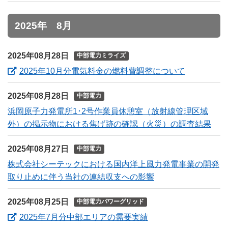
2025年 8月
2025年08月28日
中部電力ミライズ
（新しいウ
2025年10月分電気料金の燃料費調整について
2025年08月28日
中部電力
浜岡原子力発電所1･2号作業員休憩室（放射線管理区域
外）の掲示物における焦げ跡の確認（火災）の調査結果
2025年08月27日
中部電力
株式会社シーテックにおける国内洋上風力発電事業の開発
取り止めに伴う当社の連結収支への影響
2025年08月25日
中部電力パワーグリッド
（新しいウィンドウ
2025年7月分中部エリアの需要実績