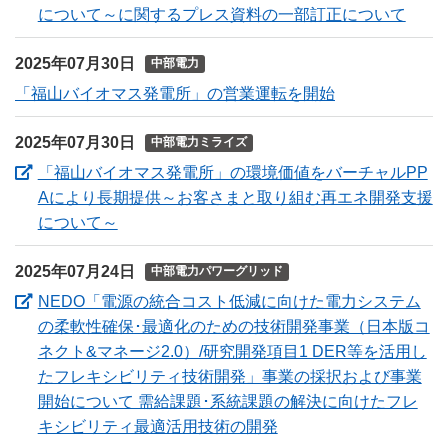
（新
について～に関するプレス資料の一部訂正について
2025年07月30日
中部電力
「福山バイオマス発電所」の営業運転を開始
2025年07月30日
中部電力ミライズ
「福山バイオマス発電所」の環境価値をバーチャルPP
Aにより長期提供～お客さまと取り組む再エネ開発支援
（新しいウィンドウを開きます）
について～
2025年07月24日
中部電力パワーグリッド
NEDO「電源の統合コスト低減に向けた電力システム
の柔軟性確保･最適化のための技術開発事業（日本版コ
ネクト&マネージ2.0）/研究開発項目1 DER等を活用し
たフレキシビリティ技術開発」事業の採択および事業
開始について 需給課題･系統課題の解決に向けたフレ
（新しいウィンドウを
キシビリティ最適活用技術の開発