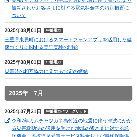
令和7年カムチャツカ半島付近の地震に伴う津波により
被災されたお客さまに対する電気料金等の特別措置に
（新しいウィンドウを開きます）
ついて
2025年08月01日
中部電力
三重県東員町におけるスマートフォンアプリを活用した健
康づくりに関する実証実験の開始
2025年08月01日
中部電力
災害時の相互協力に関する協定の締結
2025年 7月
2025年07月31日
中部電力パワーグリッド
令和7年カムチャツカ半島付近の地震に伴う津波にかか
る災害救助法の適用を受けた地域の皆さまに対する託
送料金、系統連系受電サービス料金および最終保障供