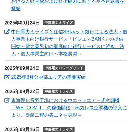
おける人財育成および技術協力に関する基本合意書を
（新しいウィンドウを開きます）
締結
2025年09月24日
中部電力ミライズ
中部電力ミライズと住信SBIネット銀行による法人・個
人事業主向け銀行サービス「ビジエネBANK」の提供
開始～電力業界初の家庭向け銀行サービスに続き、法
（新しいウィンドウを
人・個人事業主向けへ本格展開～
2025年09月24日
中部電力パワーグリッド
（新しいウィンドウ
2025年8月分中部エリアの需要実績
2025年09月22日
中部電力ミライズ
東海理化音羽工場におけるウエットエアー式空調機
「WETCOMⅡ」の稼働開始～蒸気レス空調機の導入に
（新しいウィンドウを
より、塗装工程の省エネを実現～
2025年09月16日
中部電力ミライズ