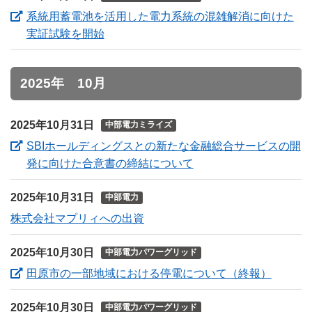
系統用蓄電池を活用した電力系統の混雑解消に向けた
（新しいウィンドウを開きます）
実証試験を開始
2025年 10月
2025年10月31日
中部電力ミライズ
SBIホールディングスとの新たな金融総合サービスの開
（新しいウィンドウを
発に向けた合意書の締結について
2025年10月31日
中部電力
株式会社マプリィへの出資
2025年10月30日
中部電力パワーグリッド
（新し
田原市の一部地域における停電について（終報）
2025年10月30日
中部電力パワーグリッド