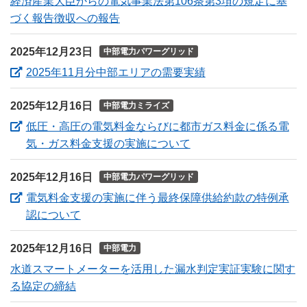
経済産業大臣からの電気事業法第106条第3項の規定に基
づく報告徴収への報告
2025年12月23日
中部電力パワーグリッド
（新しいウィンドウ
2025年11月分中部エリアの需要実績
2025年12月16日
中部電力ミライズ
低圧・高圧の電気料金ならびに都市ガス料金に係る電
（新しいウィンドウを
気・ガス料金支援の実施について
2025年12月16日
中部電力パワーグリッド
電気料金支援の実施に伴う最終保障供給約款の特例承
（新しいウィンドウを開きます）
認について
2025年12月16日
中部電力
水道スマートメーターを活用した漏水判定実証実験に関す
る協定の締結