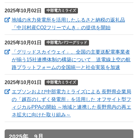
2025年10月02日
中部電力ミライズ
地域の水力発電所を活用したふるさと納税の返礼品
（新しいウ
「中川村産CO2フリーでんき」の提供を開始
2025年10月01日
中部電力パワーグリッド
「グリッドスカイウェイ」、全国の主要送配電事業者
が揃う15社連携体制の構築について 送電線上空の航
（新し
路プラットフォームの全国統一と社会実装を加速
2025年10月01日
中部電力ミライズ
エプソンおよび中部電力ミライズによる 長野県企業局
の「越百のしずく発電所」を活用した オフサイト型フ
ィジカルPPAの開始 ～地域と連携した長野県内の再エ
（新しいウィンドウを開きま
ネ拡大に向けた取り組み～
2025年 9月