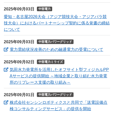
2025年09月03日
中部電力
愛知・名古屋2026大会（アジア競技大会・アジアパラ競
技大会）におけるパートナーシップ契約に係る覚書の締結
について
2025年09月03日
中部電力パワーグリッド
（新
電力需給状況改善のための融通電力の受電について
2025年09月02日
中部電力ミライズ
気田水力発電所を活用したオフサイト型フィジカルPP
Aサービスの提供開始 ～地域企業と取り組む水力発電
（新しいウィンドウを
所のリプレース支援の取り組み～
2025年09月01日
中部電力パワーグリッド
株式会社センシンロボティクスと共同で「送電設備点
（新しいウ
検コンサルティングサービス」の提供を開始