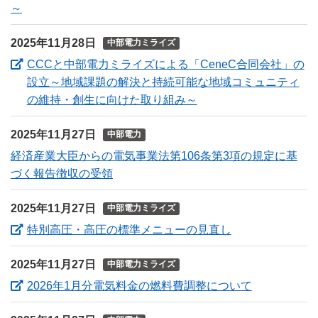
～
2025年11月28日
中部電力ミライズ
CCCと中部電力ミライズによる「CeneC合同会社」の
設立～地域課題の解決と持続可能な地域コミュニティ
（新しいウィンドウを
の維持・創生に向けた取り組み～
2025年11月27日
中部電力
経済産業大臣からの電気事業法第106条第3項の規定に基
づく報告徴収の受領
2025年11月27日
中部電力ミライズ
（新しいウィン
特別高圧・高圧の標準メニューの見直し
2025年11月27日
中部電力ミライズ
（新しいウ
2026年1月分電気料金の燃料費調整について