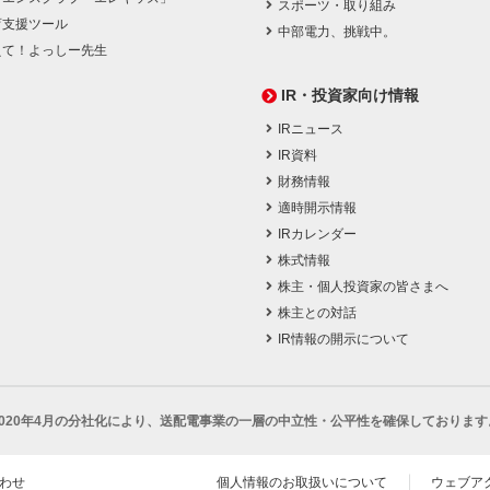
スポーツ・取り組み
育支援ツール
中部電力、挑戦中。
えて！よっしー先生
IR・投資家向け情報
IRニュース
IR資料
財務情報
適時開示情報
IRカレンダー
株式情報
株主・個人投資家の皆さまへ
株主との対話
IR情報の開示について
2020年4月の分社化により、
送配電事業の一層の中立性・公平性を確保しております
わせ
個人情報のお取扱いについて
ウェブア