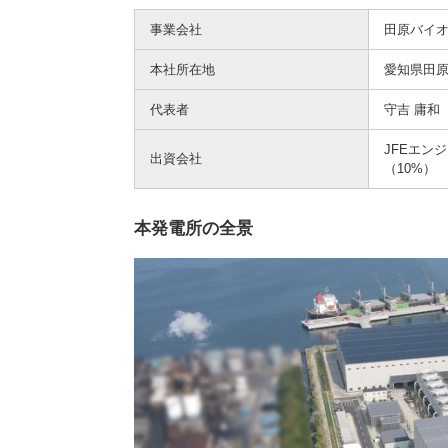
事業会社
田原バイ
本社所在地
愛知県田原
代表者
守吉 庸和
JFEエン
出資会社
（10%）
本発電所の全景