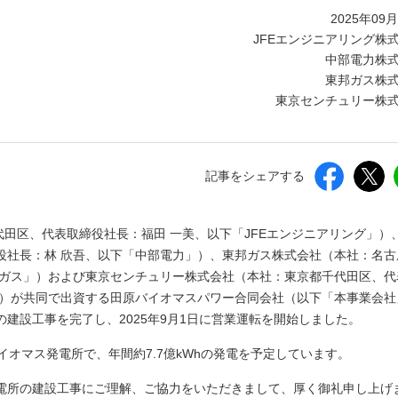
しいウィンドウを開きます）
2025年09
JFEエンジニアリング株
中部電力株
東邦ガス株
東京センチュリー株
記事をシェアする
代田区、代表取締役社長：福田 一美、以下「JFEエンジニアリング」）
役社長：林 欣吾、以下「中部電力」）、東邦ガス株式会社（本社：名古
邦ガス」）および東京センチュリー株式会社（本社：東京都千代田区、代
」）が共同で出資する田原バイオマスパワー合同会社（以下「本事業会社
建設工事を完了し、2025年9月1日に営業運転を開始しました。
バイオマス発電所で、年間約7.7億kWhの発電を予定しています。
電所の建設工事にご理解、ご協力をいただきまして、厚く御礼申し上げ