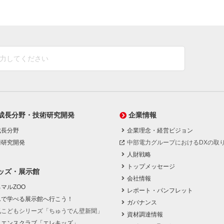
成長分野・技術研究開発
企業情報
成長分野
企業理念・経営ビジョン
術研究開発
中部電力グループにおけるDXの取
人財戦略
トップメッセージ
ッズ・展示館
会社情報
マルZOO
レポート・パンフレット
んで学べる展示館へ行こう！
ガバナンス
気こどもシリーズ「ちゅうでん壁新聞」
資材調達情報
イエンスクラブ「エレキッズ」