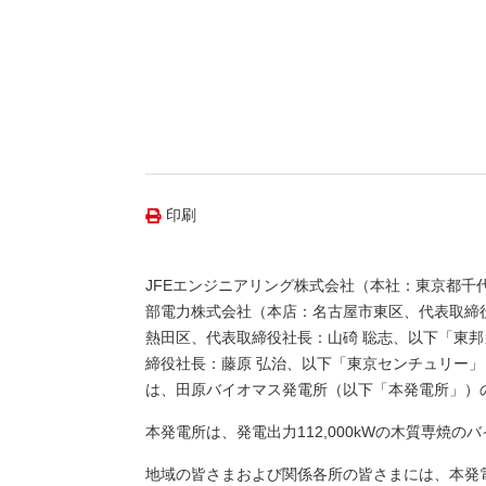
（新しいウィンドウを開きます）
（新
ニュース
よくあるご質問・お問い合わせ
印刷
JFEエンジニアリング株式会社（本社：東京都千
部電力株式会社（本店：名古屋市東区、代表取締
熱田区、代表取締役社長：山碕 聡志、以下「東
締役社長：藤原 弘治、以下「東京センチュリー
は、田原バイオマス発電所（以下「本発電所」）の
本発電所は、発電出力112,000kWの木質専焼の
地域の皆さまおよび関係各所の皆さまには、本発