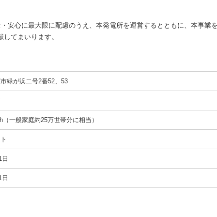
全・安心に最大限に配慮のうえ、本発電所を運営するとともに、本事業
献してまいります。
市緑が浜二号2番52、53
W
kWh（一般家庭約25万世帯分に相当）
ット
1日
1日