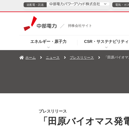
送配電・託送
電気・ガ
送配電・託送につ
持株会社サイト
電気・ガスのご契約
エネルギー・原子力
CSR・サステナビリティ
TOPページへ
TOPページへ
ご案内
個人の
「田原バイオマ
ホーム
ニュース
プレスリリース
サービス・ソリューション
企業情報
効率化
（新しいウィンドウを開きます）
（新しいウィンドウ
プレスリリース
お知らせ
よくあるご
プレスリリース
「田原バイオマス発