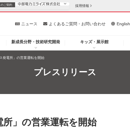
スの
ご契約
採用情報
いて
ニュース
よくあるご質問・お問い合わせ
Englis
新成長分野・技術研究開発
キッズ・展示館
お客さま
安定供給
法人のお客さま
ス発電所」の営業運転を開始
・低コスト化
企業情報
プレスリリース
を開きます）
（新しいウィンドウを開きます）
質問・お問い合わせ
電所」の営業運転を開始