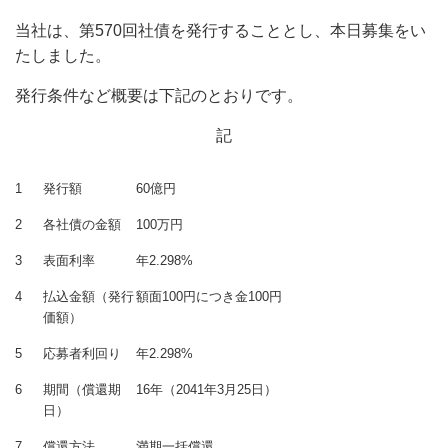
当社は、第570回社債を発行することとし、本日募集をい
たしました。
発行条件など概要は下記のとおりです。
記
1
発行額
60億円
2
各社債の金額
100万円
3
表面利率
年2.298%
4
払込金額（発行
額面100円につき金100円
価額）
5
応募者利回り
年2.298%
6
期間（償還期
16年（2041年3月25日）
日）
7
償還方法
満期一括償還