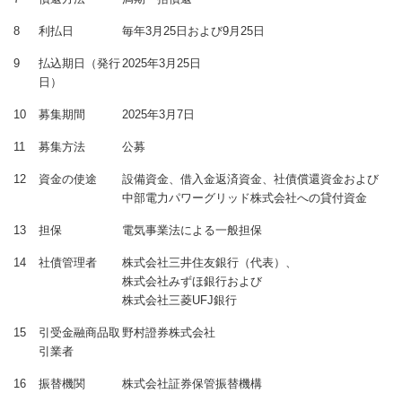
8
利払日
毎年3月25日および9月25日
9
払込期日（発行
2025年3月25日
日）
10
募集期間
2025年3月7日
11
募集方法
公募
12
資金の使途
設備資金、借入金返済資金、社債償還資金および
中部電力パワーグリッド株式会社への貸付資金
13
担保
電気事業法による一般担保
14
社債管理者
株式会社三井住友銀行（代表）、
株式会社みずほ銀行および
株式会社三菱UFJ銀行
15
引受金融商品取
野村證券株式会社
引業者
16
振替機関
株式会社証券保管振替機構