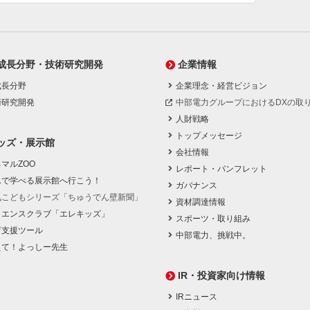
成長分野・技術研究開発
企業情報
成長分野
企業理念・経営ビジョン
術研究開発
中部電力グループにおけるDXの取
人財戦略
トップメッセージ
ッズ・展示館
会社情報
マルZOO
レポート・パンフレット
んで学べる展示館へ行こう！
ガバナンス
気こどもシリーズ「ちゅうでん壁新聞」
資材調達情報
イエンスクラブ「エレキッズ」
スポーツ・取り組み
育支援ツール
中部電力、挑戦中。
えて！よっしー先生
IR・投資家向け情報
IRニュース