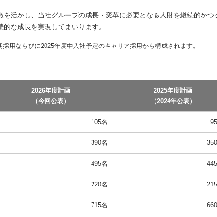
徴を活かし、当社グループの成長・変革に必要となる人財を継続的かつ
続的な成長を実現してまいります。
の定期採用ならびに2025年度中入社予定のキャリア採用から構成されます。
2026年度計画
2025年度計画
（今回公表）
（2024年公表）
105名
9
390名
35
495名
44
220名
21
715名
66