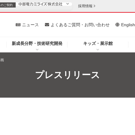
スの
ご契約
採用情報
いて
ニュース
よくあるご質問・お問い合わせ
Englis
新成長分野・技術研究開発
キッズ・展示館
お客さま
安定供給
法人のお客さま
計画
・低コスト化
企業情報
プレスリリース
を開きます）
（新しいウィンドウを開きます）
質問・お問い合わせ