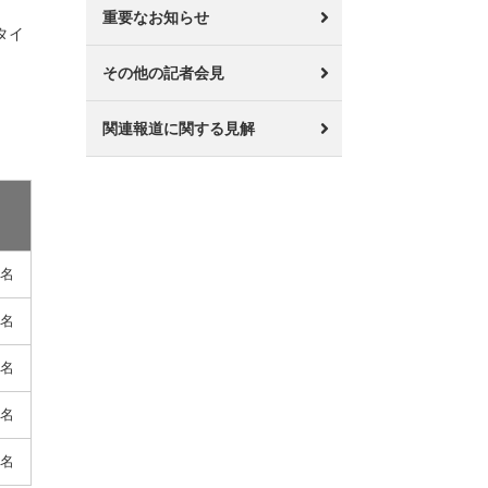
重要なお知らせ
タイ
その他の記者会見
関連報道に関する見解
5名
0名
5名
5名
0名