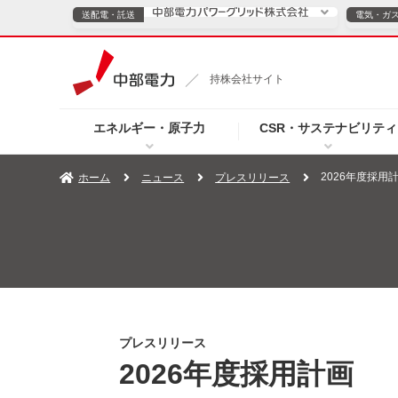
送配電・託送
電気・ガ
送配電・託送につ
持株会社サイト
電気・ガスのご契約
エネルギー・原子力
CSR・サステナビリティ
TOPページへ
TOPページへ
ご案内
個人の
2026年度採用
ホーム
ニュース
プレスリリース
サービス・ソリューション
企業情報
効率化
（新しいウィンドウを開きます）
（新しいウィンドウ
プレスリリース
お知らせ
よくあるご
プレスリリース
2026年度採用計画