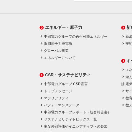
エネルギー・原子力
新
中部電力グループの再生可能エネルギー
新
浜岡原子力発電所
技
グローバル事業
エネルギーについて
キ
エネ
CSR・サステナビリティ
遊
中部電力グループ CSR宣言
電
トップメッセージ
サ
マテリアリティ
教
パフォーマンスデータ
教
中部電力グループレポート（統合報告書）
サステナビリティトピックス一覧
主な外部評価やイニシアティブへの参加