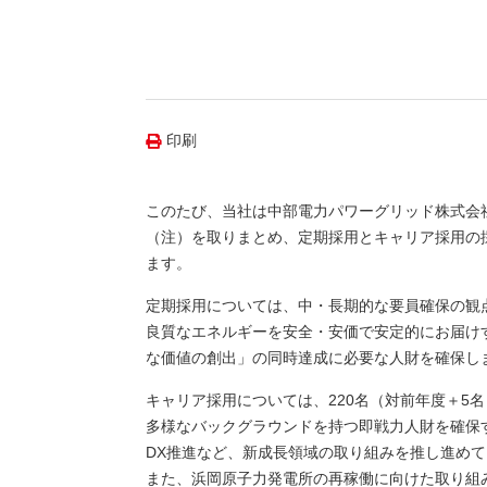
（新しいウィンドウを開きます）
（新
ニュース
よくあるご質問・お問い合わせ
印刷
このたび、当社は中部電力パワーグリッド株式会社
（注）を取りまとめ、定期採用とキャリア採用の
ます。
定期採用については、中・長期的な要員確保の観点
良質なエネルギーを安全・安価で安定的にお届け
な価値の創出」の同時達成に必要な人財を確保し
キャリア採用については、220名（対前年度＋5
多様なバックグラウンドを持つ即戦力人財を確保
DX推進など、新成長領域の取り組みを推し進め
また、浜岡原子力発電所の再稼働に向けた取り組