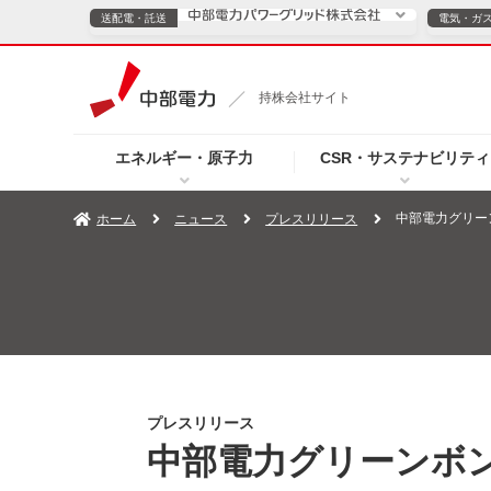
送配電・託送
電気・ガ
送配電・託送につ
持株会社サイト
電気・ガスのご契約
エネルギー・原子力
CSR・サステナビリティ
TOPページへ
TOPページへ
ご案内
個人の
中部電力グリー
ホーム
ニュース
プレスリリース
サービス・ソリューション
企業情報
効率化
（新しいウィンドウを開きます）
（新しいウィンドウ
プレスリリース
お知らせ
よくあるご
プレスリリース
中部電力グリーンボン