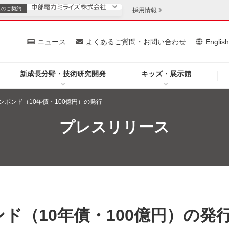
スの
ご契約
採用情報
いて
ニュース
よくあるご質問・お問い合わせ
Englis
新成長分野・技術研究開発
キッズ・展示館
お客さま
安定供給
法人のお客さま
ンボンド（10年債・100億円）の発行
・低コスト化
企業情報
プレスリリース
を開きます）
（新しいウィンドウを開きます）
質問・お問い合わせ
ド（10年債・100億円）の発