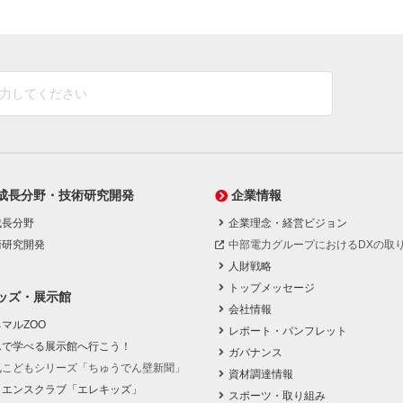
成長分野・技術研究開発
企業情報
成長分野
企業理念・経営ビジョン
術研究開発
中部電力グループにおけるDXの取
人財戦略
トップメッセージ
ッズ・展示館
会社情報
マルZOO
レポート・パンフレット
んで学べる展示館へ行こう！
ガバナンス
気こどもシリーズ「ちゅうでん壁新聞」
資材調達情報
イエンスクラブ「エレキッズ」
スポーツ・取り組み