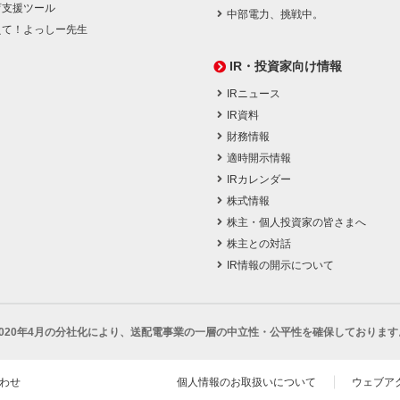
育支援ツール
中部電力、挑戦中。
えて！よっしー先生
IR・投資家向け情報
IRニュース
IR資料
財務情報
適時開示情報
IRカレンダー
株式情報
株主・個人投資家の皆さまへ
株主との対話
IR情報の開示について
2020年4月の分社化により、
送配電事業の一層の中立性・公平性を確保しております
わせ
個人情報のお取扱いについて
ウェブア