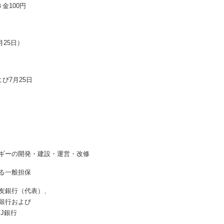
き金100円
7月25日）
よび7月25日
ギーの開発・建設・運営・改修
る一般担保
友銀行（代表）、
銀行および
J銀行