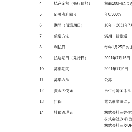
4
払込金額（発行価額）
額面100円につ
5
応募者利回り
年0.300%
6
期間（償還期日）
10年（2031年
7
償還方法
満期一括償還
8
利払日
毎年1月25日お
9
払込期日（発行日）
2021年7月15日
10
募集期間
2021年7月9日
11
募集方法
公募
12
資金の使途
再生可能エネル
13
担保
電気事業法によ
14
社債管理者
株式会社三井住
株式会社みずほ
株式会社三菱UF