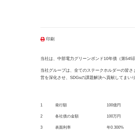
（新しいウィンドウを開きます）
（新
ニュース
よくあるご質問・お問い合わせ
印刷
当社は、中部電力グリーンボンド10年債（第54
当社グループは、全てのステークホルダーの皆さ
営を深化させ、SDGsの課題解決へ貢献してまい
1
発行額
100億円
2
各社債の金額
100万円
3
表面利率
年0.300%