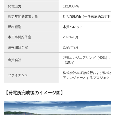
発電出力
112,000kW
想定年間発電電力量
約7.7億kWh（一般家庭約25万世
燃料種別
木質ペレット
本工事開始予定
2022年6月
運転開始予定
2025年9月
JFEエンジニアリング（40%）、
出資会社
（10%）
株式会社みずほ銀行および株式会
ファイナンス
アレンジャーとするプロジェクト
【発電所完成後のイメージ図】