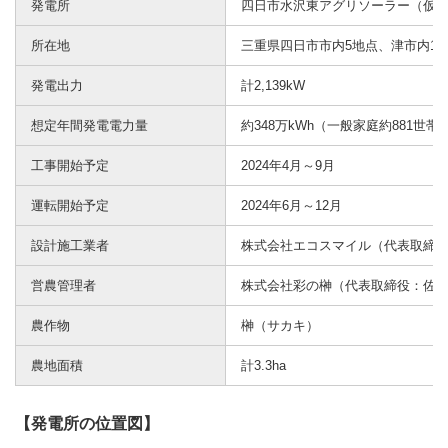
発電所
四日市水沢東アグリソーラー（仮称
所在地
三重県四日市市内5地点、津市内1
発電出力
計2,139kW
想定年間発電電力量
約348万kWh（一般家庭約881世
工事開始予定
2024年4月～9月
運転開始予定
2024年6月～12月
設計施工業者
株式会社エコスマイル（代表取締役
営農管理者
株式会社彩の榊（代表取締役：佐藤
農作物
榊（サカキ）
農地面積
計3.3ha
【発電所の位置図】