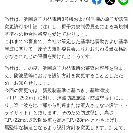
当社は、浜岡原子力発電所3号機および4号機の原子炉設置
変更許可を申請（注）し、原子力規制委員会による新規制
基準への適合性審査を受けております。
これまでの審査で、当社の策定した基準地震動および基準
津波に関して、原子力規制委員会よりおおむね妥当な検討
がなされたとの評価を受けたところです。
当社は、この度、浜岡原子力発電所の審査内容等を踏ま
え、防波壁等における設計方針を変更することとしたた
め、お知らせします。
今回の変更では、新規制基準に基づき、基準津波
（T.P.+25.2ｍ）に対し、津波防護施設（防波壁等）によ
り、遡上波を地上部から到達または流入させない設計（ド
ライサイト）と致します。そのため防波壁は、高さ
T.P.+22mの既設防波壁を高さT.P.+28mへとかさ上げし、一
層堅牢な構造となるよう設計方針を変更します。加えて、