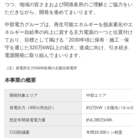
つつ、地域の皆さまおよび関係各所のご理解とご協力をい
ただきながら、開発を進めてまいります。
中部電力グループは、再生可能エネルギーを脱炭素化やエ
ネルギー自給率の向上に資する主力電源の一つと位置付け
ており、目標として掲げる「2030年頃に保有・施工・保
守を通じた320万kW以上の拡大」達成に向け、引き続き、
電源開発に取り組んでまいります。
（注）発電所出力50kW未満の太陽光発電所
本事業の概要
開発対象エリア
中部エリア
発電出力（400カ所合計）
約2万kW（太陽光パネル出力
想定年間発電電力量
約4,280万kWh
CO2削減量
年間18,000トン程度