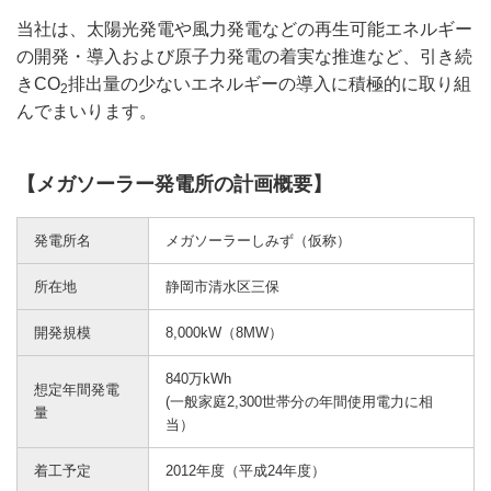
当社は、太陽光発電や風力発電などの再生可能エネルギー
の開発・導入および原子力発電の着実な推進など、引き続
きCO
排出量の少ないエネルギーの導入に積極的に取り組
2
んでまいります。
【メガソーラー発電所の計画概要】
発電所名
メガソーラーしみず（仮称）
所在地
静岡市清水区三保
開発規模
8,000kW（8MW）
840万kWh
想定年間発電
(一般家庭2,300世帯分の年間使用電力に相
量
当）
着工予定
2012年度（平成24年度）