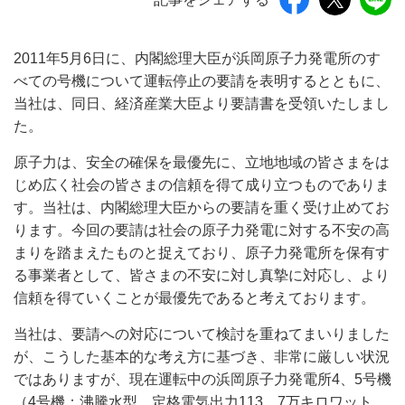
2011年5月6日に、内閣総理大臣が浜岡原子力発電所のす
べての号機について運転停止の要請を表明するとともに、
当社は、同日、経済産業大臣より要請書を受領いたしまし
た。
原子力は、安全の確保を最優先に、立地地域の皆さまをは
じめ広く社会の皆さまの信頼を得て成り立つものでありま
す。当社は、内閣総理大臣からの要請を重く受け止めてお
ります。今回の要請は社会の原子力発電に対する不安の高
まりを踏まえたものと捉えており、原子力発電所を保有す
る事業者として、皆さまの不安に対し真摯に対応し、より
信頼を得ていくことが最優先であると考えております。
当社は、要請への対応について検討を重ねてまいりました
が、こうした基本的な考え方に基づき、非常に厳しい状況
ではありますが、現在運転中の浜岡原子力発電所4、5号機
（4号機：沸騰水型、定格電気出力113．7万キロワット、