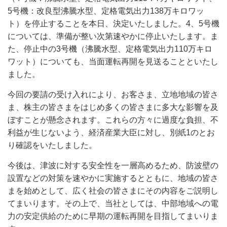
5号機：改良型沸騰水型、定格電気出力138万キロワッ
ト）を停止することを本日、決定いたしました。4、5号機
については、準備が整い次第速やかに停止いたします。ま
た、停止中の3号機（沸騰水型、定格電気出力110万キロ
ワット）についても、当面運転再開を見送ることといたし
ました。
今回の要請の受け入れにより、お客さま、立地地域の皆さ
ま、株主の皆さまをはじめ多くの皆さまに多大な影響を及
ぼすことが懸念されます。これらの方々に過度な負担、不
利益が生じないよう、経済産業大臣に対し、別紙1のとお
り確認をいたしました。
今後は、津波に対する安全性を一層高めるため、防波壁の
設置などの対策を速やかに実施するとともに、地域の皆さ
まを始めとして、広く社会の皆さまにその内容をご説明し
てまいります。その上で、当社としては、中部地域への電
力の安定供給のために早期の運転再開を目指してまいりま