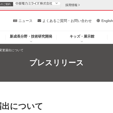
スの
ご契約
採用情報
いて
ニュース
よくあるご質問・お問い合わせ
Englis
新成長分野・技術研究開発
キッズ・展示館
お客さま
安定供給
法人のお客さま
変更届出について
・低コスト化
企業情報
プレスリリース
を開きます）
（新しいウィンドウを開きます）
質問・お問い合わせ
届出について