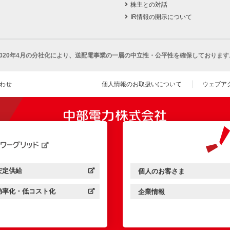
株主との対話
IR情報の開示について
2020年4月の分社化により、
送配電事業の一層の中立性・公平性を確保しております
わせ
個人情報のお取扱いについて
ウェブア
（新し
開きます）
安定供給
個人のお客さま
中部電力パワーグリッド：
（新しいウィンドウを開きます）
中部電力ミライズ：
（新しいウィンドウを開きま
効率化・低コスト化
企業情報
中部電力パワーグリッド：
（新しいウィンドウを開きます）
中部電力ミライズ：
（新しいウィンドウを開きま