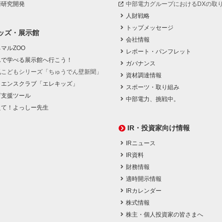
術研究開発
中部電力グループにおけるDXの取
人財戦略
トップメッセージ
ッズ・展示館
会社情報
マルZOO
レポート・パンフレット
んで学べる展示館へ行こう！
ガバナンス
気こどもシリーズ「ちゅうでん壁新聞」
資材調達情報
イエンスクラブ「エレキッズ」
スポーツ・取り組み
育支援ツール
中部電力、挑戦中。
えて！よっしー先生
IR・投資家向け情報
IRニュース
IR資料
財務情報
適時開示情報
IRカレンダー
株式情報
株主・個人投資家の皆さまへ