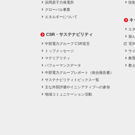
浜岡原子力発電所
技
グローバル事業
エネルギーについて
キ
エネ
CSR・サステナビリティ
遊
中部電力グループ CSR宣言
電
トップメッセージ
サ
マテリアリティ
教
パフォーマンスデータ
教
中部電力グループレポート（統合報告書）
サステナビリティトピックス一覧
主な外部評価やイニシアティブへの参加
地域コミュニケーション活動