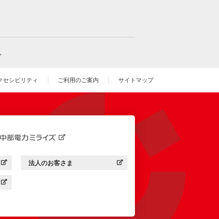
。
クセシビリティ
ご利用のご案内
サイトマップ
いウィンドウを開きます）
法人のお客さま
す）
中部電力ミライズ：
（新しいウィンドウを開きます）
す）