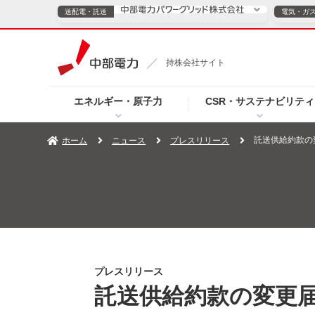
送配電・託送
電気・ガ
送配電・託送につ
持株会社サイト
電気・ガスのご契約
エネルギー・原子力
CSR・サステナビリティ
TOPページへ
TOPページへ
ご案内
個人の
託送供給約款の
ホーム
ニュース
プレスリリース
サービス・ソリューション
企業情報
効率化
（新しいウィンドウを開きます）
（新しいウィンドウ
プレスリリース
お知らせ
よくあるご
プレスリリース
託送供給約款の変更