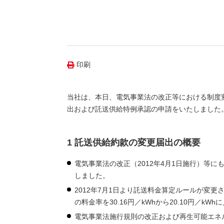
（新しいウィンドウを開きます）
（新
ニュース
よくあるご質問・お問い合わせ
印刷
当社は、本日、電気事業法の改正等における制度
出および託送供給特例承認の申請をいたしました
1 託送供給約款の変更届出の概要
電気事業法の改正（2012年4月1日施行）等
しました。
2012年7月1日より託送料金算定ルールが変
の料金率を30.16円／kWhから20.10円／kW
電気事業法施行規則の改正および再生可能エネ