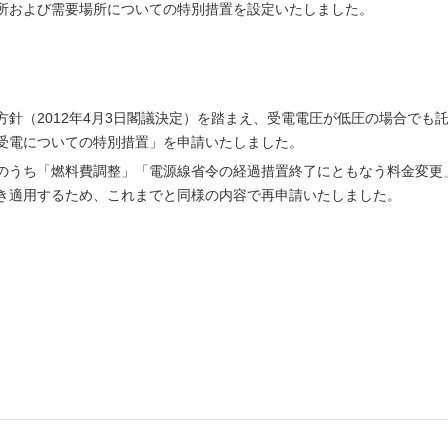
所および需要場所についての特別措置を設定いたしました。
針（2012年4月3日閣議決定）を踏まえ、受電電圧が低圧の場合でも
受電についての特別措置」を申請いたしました。
のうち「燃料費調整」「電源線省令の経過措置終了にともなう料金変更
き適用するため、これまでと同様の内容で再申請いたしました。