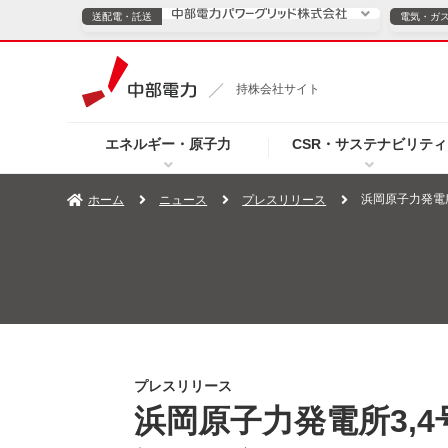
送配電・託送
電気・ガ
送配電・託送につ
持株会社サイト
電気・ガスのご契約
エネルギー・原子力
CSR・サステナビリティ
TOPページへ
TOPページへ
ご案内
個人の
浜岡原子力発電
ホーム
ニュース
プレスリリース
サービス・ソリューション
企業情報
効率化
（新しいウィンドウを開きます）
（新しいウィンドウ
プレスリリース
お知らせ
よくあるご
プレスリリース
浜岡原子力発電所3,