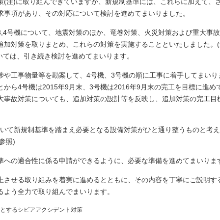
策(注)に取り組んできていますが、新規制基準には、これらに加えて、
求事項があり、その対応について検討を進めてまいりました。
,4号機について、地震対策のほか、竜巻対策、火災対策および重大事
追加対策を取りまとめ、これらの対策を実施することといたしました。(
ついては、引き続き検討を進めてまいります。
捗や工事物量等を勘案して、4号機、3号機の順に工事に着手してまいり
ら4号機は2015年9月末、3号機は2016年9月末の完工を目標に進め
大事故対策についても、追加対策の設計等を反映し、追加対策の完工目
ついて新規制基準を踏まえ必要となる設備対策がひと通り整うものと考
参照)
準への適合性に係る申請ができるように、必要な準備を進めてまいりま
上させる取り組みを着実に進めるとともに、その内容を丁寧にご説明す
るよう全力で取り組んでまいります。
じめとするシビアアクシデント対策