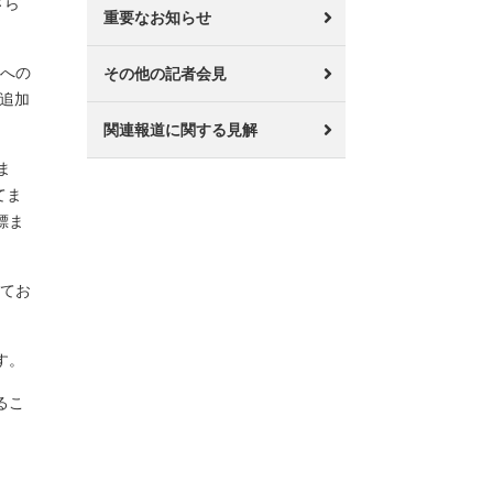
さら
重要なお知らせ
故への
その他の記者会見
追加
関連報道に関する見解
ま
てま
標ま
えてお
す。
るこ