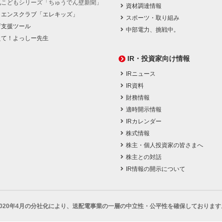
気こどもシリーズ「ちゅうでん壁新聞」
資材調達情報
イエンスクラブ「エレキッズ」
スポーツ・取り組み
育支援ツール
中部電力、挑戦中。
えて！よっしー先生
IR・投資家向け情報
IRニュース
IR資料
財務情報
適時開示情報
IRカレンダー
株式情報
株主・個人投資家の皆さまへ
株主との対話
IR情報の開示について
2020年4月の分社化により、
送配電事業の一層の中立性・公平性を確保しております