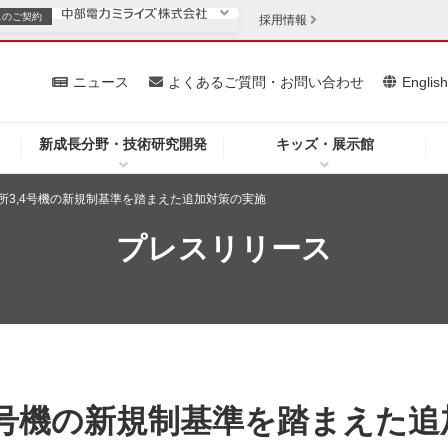
スの
ご契約
採用情報
いて
ニュース
よくあるご質問・お問い合わせ
Englis
新成長分野・技術研究開発
キッズ・展示館
お客さま
安定供給
法人のお客さま
所3,4号機の新規制基準を踏まえた追加対策の実施
・低コスト化
企業情報
プレスリリース
を開きます）
（新しいウィンドウを開きます）
質問・お問い合わせ
4号機の新規制基準を踏まえた追