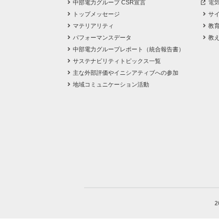
中部電力グループ CSR宣言
電
トップメッセージ
サ
マテリアリティ
教
パフォーマンスデータ
教
中部電力グループレポート（統合報告書）
サステナビリティトピックス一覧
主な外部評価やイニシアティブへの参加
地域コミュニケーション活動