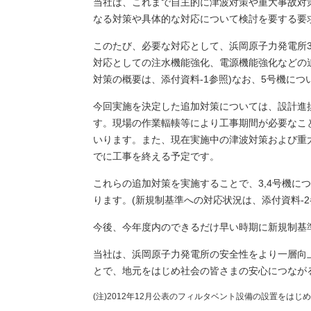
当社は、これまで自主的に津波対策や重大事故対
なる対策や具体的な対応について検討を要する要
このたび、必要な対応として、浜岡原子力発電所3
対応としての注水機能強化、電源機能強化などの
対策の概要は、添付資料-1参照)なお、5号機に
今回実施を決定した追加対策については、設計進
す。現場の作業輻輳等により工事期間が必要なことか
いります。また、現在実施中の津波対策および重
でに工事を終える予定です。
これらの追加対策を実施することで、3,4号機に
ります。(新規制基準への対応状況は、添付資料-2
今後、今年度内のできるだけ早い時期に新規制基
当社は、浜岡原子力発電所の安全性をより一層向
とで、地元をはじめ社会の皆さまの安心につなが
(注)2012年12月公表のフィルタベント設備の設置をは