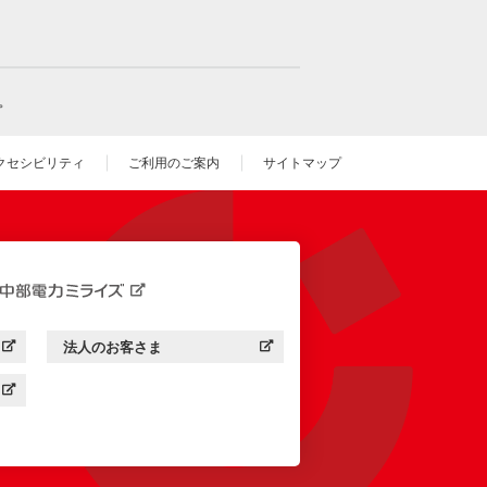
。
クセシビリティ
ご利用のご案内
サイトマップ
いウィンドウを開きます）
法人のお客さま
す）
中部電力ミライズ：
（新しいウィンドウを開きます）
す）