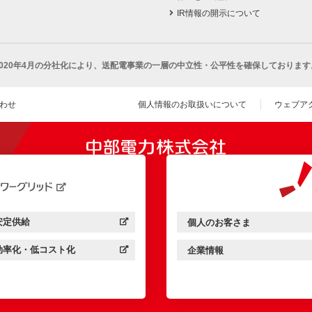
IR情報の開示について
2020年4月の分社化により、
送配電事業の一層の中立性・公平性を確保しております
わせ
個人情報のお取扱いについて
ウェブア
（新し
開きます）
安定供給
個人のお客さま
中部電力パワーグリッド：
（新しいウィンドウを開きます）
中部電力ミライズ：
（新しいウィンドウを開きま
効率化・低コスト化
企業情報
中部電力パワーグリッド：
（新しいウィンドウを開きます）
中部電力ミライズ：
（新しいウィンドウを開きま