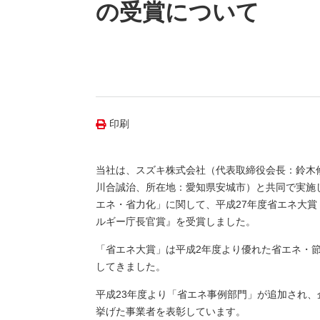
（新しいウィンドウを開きます）
（新
ニュース
の受賞について
よくあるご質問・お問い合わせ
印刷
当社は、スズキ株式会社（代表取締役会長：鈴木
川合誠治、所在地：愛知県安城市）と共同で実施
エネ・省力化」に関して、平成27年度省エネ大
ルギー庁長官賞』を受賞しました。
「省エネ大賞」は平成2年度より優れた省エネ・
してきました。
平成23年度より「省エネ事例部門」が追加され
挙げた事業者を表彰しています。