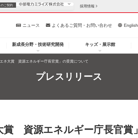
スの
ご契約
採用情報
いて
ニュース
よくあるご質問・お問い合わせ
Englis
新成長分野・技術研究開発
キッズ・展示館
お客さま
安定供給
法人のお客さま
省エネ大賞 資源エネルギー庁長官賞」の受賞について
・低コスト化
企業情報
プレスリリース
を開きます）
（新しいウィンドウを開きます）
質問・お問い合わせ
大賞 資源エネルギー庁長官賞