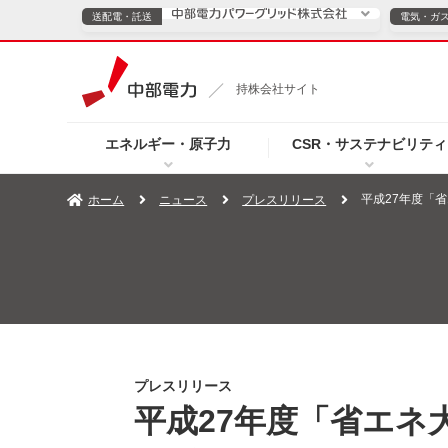
送配電・託送
電気・ガ
送配電・託送につ
持株会社サイト
電気・ガスのご契約
エネルギー・原子力
CSR・サステナビリティ
TOPページへ
TOPページへ
ご案内
個人の
平成27年度「
ホーム
ニュース
プレスリリース
サービス・ソリューション
企業情報
効率化
（新しいウィンドウを開きます）
（新しいウィンドウ
プレスリリース
お知らせ
よくあるご
プレスリリース
平成27年度「省エネ