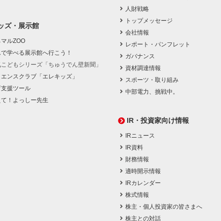
人財戦略
トップメッセージ
ッズ・展示館
会社情報
マルZOO
レポート・パンフレット
んで学べる展示館へ行こう！
ガバナンス
気こどもシリーズ「ちゅうでん壁新聞」
資材調達情報
イエンスクラブ「エレキッズ」
スポーツ・取り組み
育支援ツール
中部電力、挑戦中。
えて！よっしー先生
IR・投資家向け情報
IRニュース
IR資料
財務情報
適時開示情報
IRカレンダー
株式情報
株主・個人投資家の皆さまへ
株主との対話