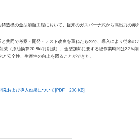
る鋳造機の金型加熱工程において、従来のガスバーナ式から高出力の赤
業と共同で考案・開発・テスト改良を重ねたもので、導入により従来の
減（原油換算20.8kl/月削減）、金型加熱に要する総作業時間は32％
化と安全性、生産性の向上を図ることができた。
よび導入効果について[PDF：206 KB]