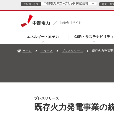
送配電・託送
電気・ガ
送配電・託送につ
持株会社サイト
電気・ガスのご契約
エネルギー・原子力
CSR・サステナビリティ
TOPページへ
TOPページへ
ご案内
個人の
既存火力発電事
ホーム
ニュース
プレスリリース
サービス・ソリューション
企業情報
効率化
（新しいウィンドウを開きます）
（新しいウィンドウ
プレスリリース
お知らせ
よくあるご
プレスリリース
既存火力発電事業の