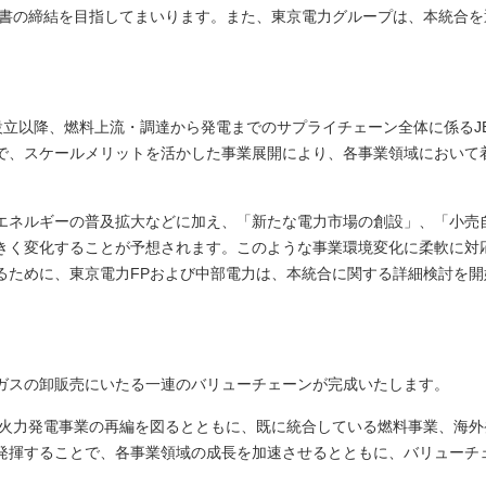
約書の締結を目指してまいります。また、東京電力グループは、本統合を
RA設立以降、燃料上流・調達から発電までのサプライチェーン全体に係るJE
で、スケールメリットを活かした事業展開により、各事業領域において
エネルギーの普及拡大などに加え、「新たな電力市場の創設」、「小売
きく変化することが予想されます。このような事業環境変化に柔軟に対
るために、東京電力FPおよび中部電力は、本統合に関する詳細検討を開
ガスの卸販売にいたる一連のバリューチェーンが完成いたします。
内火力発電事業の再編を図るとともに、既に統合している燃料事業、海外
発揮することで、各事業領域の成長を加速させるとともに、バリューチ