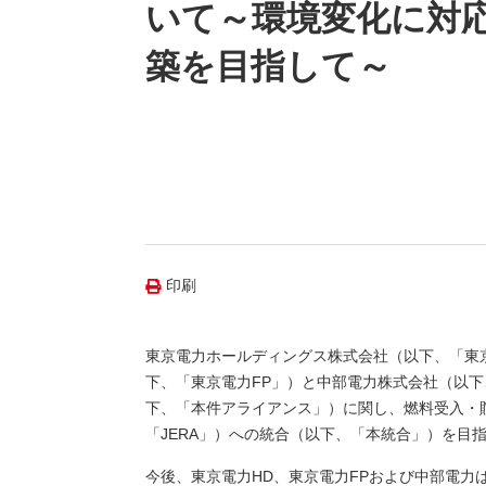
（新しいウィンドウを開きます）
（新
ニュース
いて～環境変化に対
よくあるご質問・お問い合わせ
築を目指して～
印刷
東京電力ホールディングス株式会社（以下、「東京
下、「東京電力FP」）と中部電力株式会社（以
下、「本件アライアンス」）に関し、燃料受入・貯
「JERA」）への統合（以下、「本統合」）を目
今後、東京電力HD、東京電力FPおよび中部電