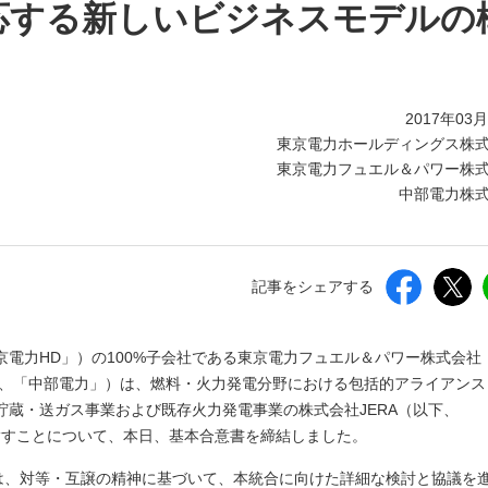
しいウィンドウを開きます）
応する新しいビジネスモデルの
2017年03
東京電力ホールディングス株
東京電力フュエル＆パワー株
中部電力株
記事をシェアする
電力HD」）の100%子会社である東京電力フュエル＆パワー株式会社
下、「中部電力」）は、燃料・火力発電分野における包括的アライアンス
蔵・送ガス事業および既存火力発電事業の株式会社JERA（以下、
指すことについて、本日、基本合意書を締結しました。
力は、対等・互譲の精神に基づいて、本統合に向けた詳細な検討と協議を