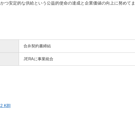
済的かつ安定的な供給という公益的使命の達成と企業価値の向上に努めて
合弁契約書締結
JERAに事業統合
 KB]