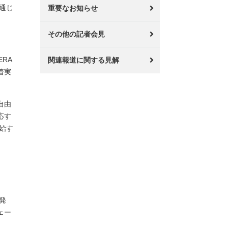
通じ
重要なお知らせ
その他の記者会見
RA
関連報道に関する見解
着実
自由
応す
始す
発
ェー