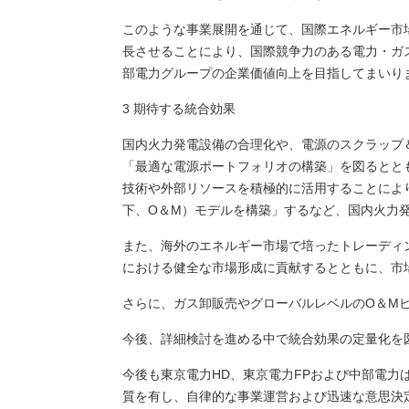
このような事業展開を通じて、国際エネルギー市
長させることにより、国際競争力のある電力・ガ
部電力グループの企業価値向上を目指してまいり
3 期待する統合効果
国内火力発電設備の合理化や、電源のスクラップ
「最適な電源ポートフォリオの構築」を図るととも
技術や外部リソースを積極的に活用することによ
下、O＆M）モデルを構築」するなど、国内火力
また、海外のエネルギー市場で培ったトレーディ
における健全な市場形成に貢献するとともに、市
さらに、ガス卸販売やグローバルレベルのO＆M
今後、詳細検討を進める中で統合効果の定量化を
今後も東京電力HD、東京電力FPおよび中部電力
質を有し、自律的な事業運営および迅速な意思決定