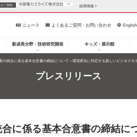
スの
ご契約
採用情報
いて
ニュース
よくあるご質問・お問い合わせ
Englis
新成長分野・技術研究開発
キッズ・展示館
お客さま
安定供給
法人のお客さま
業の統合に係る基本合意書の締結について～環境変化に対応する新しいビジネスモ
・低コスト化
企業情報
プレスリリース
を開きます）
（新しいウィンドウを開きます）
質問・お問い合わせ
統合に係る基本合意書の締結に