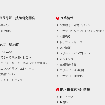
成長分野・技術研究開発
企業情報
成長分野
企業理念・経営ビジョン
術研究開発
中部電力グループにおけるDXの取
人財戦略
トップメッセージ
ッズ・展示館
会社情報
マルZOO
レポート・パンフレット
んで学べる展示館へ行こう！
ガバナンス
気こどもシリーズ「ちゅうでん壁新聞」
資材調達情報
イエンスクラブ「エレキッズ」
スポーツ・取り組み
育支援ツール
中部電力、挑戦中。
えて！よっしー先生
IR・投資家向け情報
IRニュース
IR資料