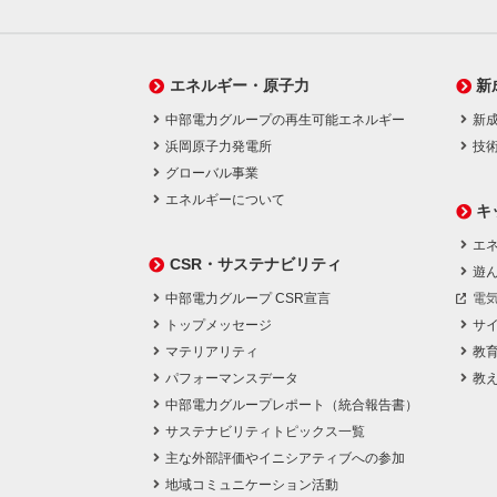
エネルギー・原子力
新
中部電力グループの再生可能エネルギー
新
浜岡原子力発電所
技
グローバル事業
エネルギーについて
キ
エネ
CSR・サステナビリティ
遊
中部電力グループ CSR宣言
電
トップメッセージ
サ
マテリアリティ
教
パフォーマンスデータ
教
中部電力グループレポート（統合報告書）
サステナビリティトピックス一覧
主な外部評価やイニシアティブへの参加
地域コミュニケーション活動