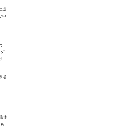
に成
び中
の
oT
以
市場
務体
とも