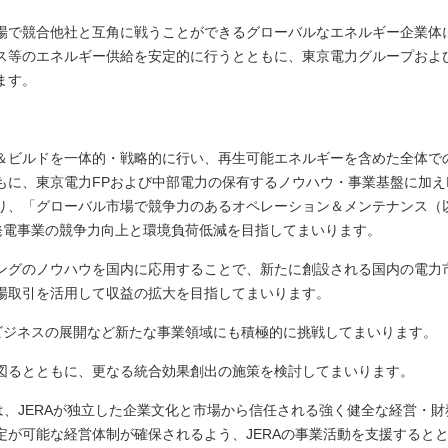
場で競合他社と互角に戦うことができるグローバルなエネルギー企業体
ス等のエネルギー供給を安定的に行うとともに、東京電力グループおよ
ます。
＆ビルドを一体的・戦略的に行い、再生可能エネルギーを含めた全体で
に、東京電力FPおよび中部電力の保有するノウハウ・事業基盤に加えI
り、「グローバル市場で競争力のあるオペレーション＆メンテナンス（
発電事業の競争力向上と環境負荷低減を目指してまいります。
ングのノウハウを国内に応用することで、新たに創設される国内の電力
場取引を活用して収益の拡大を目指してまいります。
ビジネスの展開など新たな事業領域にも積極的に挑戦してまいります。
図るとともに、更なる統合効果創出の施策を検討してまいります。
は、JERAが独立した企業文化と市場から信任される強く健全な経営・財
が可能な経営体制が確保されるよう、JERAの事業活動を支援すると