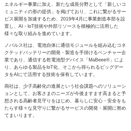
エネルギー事業に加え、新たな成長分野として「新しいコ
ミュニティの形の提供」を掲げており、これに繋がるサー
ビス展開を加速するため、2019年4月に事業創造本部を設
置し、AI・IoT技術や外部リソースを積極的に活用した
様々な取り組みを進めています。
ノバルス社は、電池自体に通信モジュールを組み込むコネ
クテッドバッテリーの開発・製造を手掛けるベンチャー企
業であり、通信する乾電池型デバイス「MaBeee®」によ
り、あらゆる製品をIoT化、そこから得られるビッグデー
タをAIにて活用する技術を保有しています。
両社は、少子高齢化の進展という社会課題へのソリューシ
ョンとして、お客さまのニーズが今後ますます高まると予
想される高齢者見守りをはじめ、暮らしに安心・安全をも
たらす様々な見守りに繋がるサービスの開発・展開に努め
てまいります。