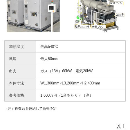
加熱温度
最高540°C
風速
最大50m/s
出力
ガス（13A）60kW 電気20kW
本体寸法
W1,300mm×L3,200mm×H2,400mm
参考価格
1,600万円（1台あたり）（注）
（注）複数台を連結して販売予定
以上